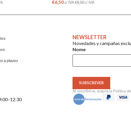
€
6,50
VA
s/ IVA
€
8,00
c/ IVA
NEWSLETTER
íos
Novedades y campañas exclus
Nome
gos
o a plazos
SUBSCREVER
Al suscribirse, acepta la
Política d
 9:00–12:30