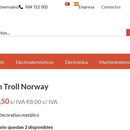
(mensajes)
964 722 002
Empresa
Contactos
ón
Electrodomésticos
Electrónica
Mantenimiento
n Troll Norway
,50
s/ IVA
€
8,00
c/ IVA
Decorativo metálico
olo quedan 2 disponibles