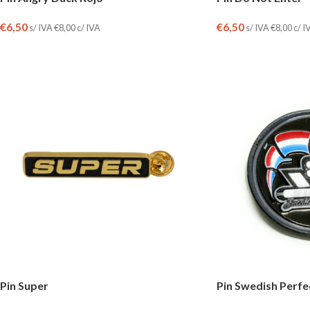
€
6,50
€
6,50
s/ IVA
€
8,00
c/ IVA
s/ IVA
€
8,00
c/ I
Pin Super
Pin Swedish Perfe