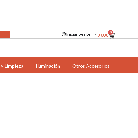
0
Iniciar Sesión
0,00
€
 y Limpieza
Iluminación
Otros Accesorios