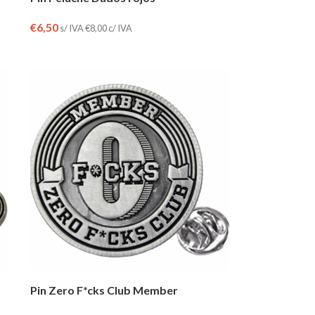
€
6,50
s/ IVA
€
8,00
c/ IVA
Pin Zero F*cks Club Member