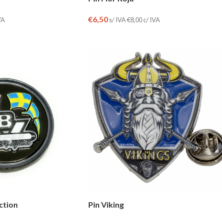
€
6,50
VA
s/ IVA
€
8,00
c/ IVA
ction
Pin Viking