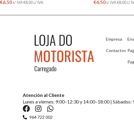
€
6,50
€
6,50
s/ IVA
€
8,00
c/ IVA
s/ IVA
€
8,00
c/ I
Empresa
Env
Contactos
Pa
Pag
Atención al Cliente
Lunes a viernes: 9:00–12:30 y 14:00–18:00 | Sábados:
964 722 002