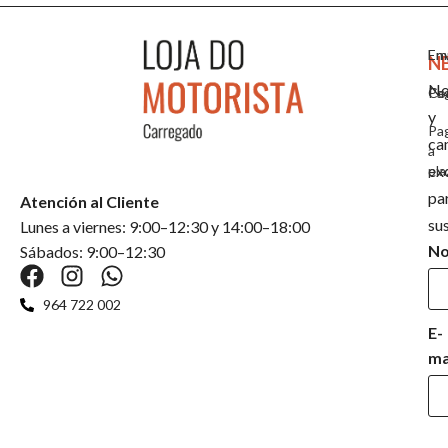
Em
En
N
No
Co
Pa
y
Pa
ca
a
ex
pla
pa
Atención al Cliente
su
Lunes a viernes: 9:00–12:30 y 14:00–18:00
N
Sábados: 9:00–12:30
964 722 002
E-
ma