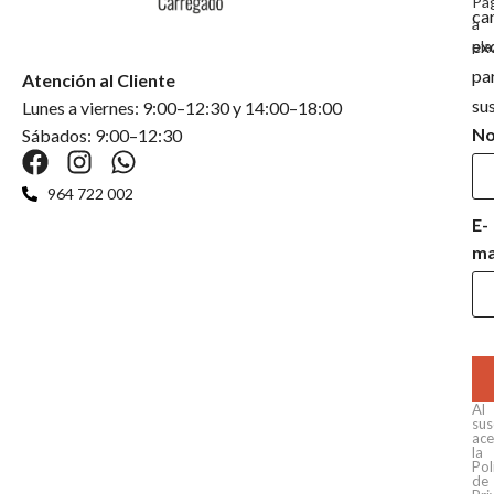
Pa
ca
a
ex
pla
pa
Atención al Cliente
su
Lunes a viernes: 9:00–12:30 y 14:00–18:00
N
Sábados: 9:00–12:30
964 722 002
E-
ma
Al
sus
ace
la
Pol
de