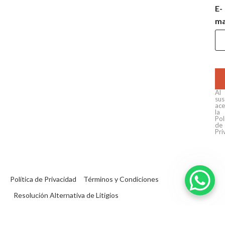
E-
ma
Al
sus
ace
la
Pol
de
Pri
Política de Privacidad
Términos y Condiciones
Resolución Alternativa de Litigios
© 2019 - 2026 Loja do Motorista.
Por
gumba
.