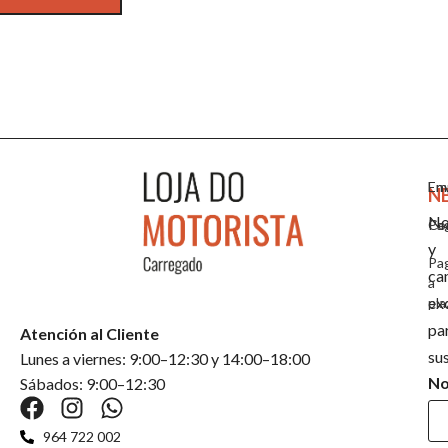
Em
En
N
No
Co
Pa
y
Pa
ca
a
ex
pla
pa
Atención al Cliente
su
Lunes a viernes: 9:00–12:30 y 14:00–18:00
N
Sábados: 9:00–12:30
964 722 002