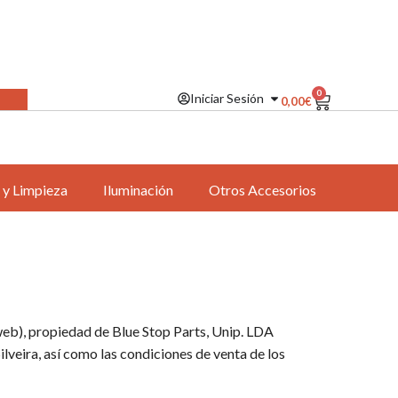
0
Iniciar Sesión
0,00
€
 y Limpieza
Iluminación
Otros Accesorios
 web), propiedad de Blue Stop Parts, Unip. LDA
eira, así como las condiciones de venta de los