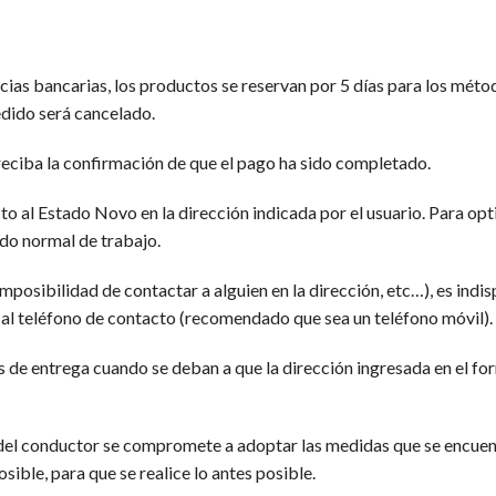
ias bancarias, los productos se reservan por 5 días para los método
edido será cancelado.
 reciba la confirmación de que el pago ha sido completado.
o al Estado Novo en la dirección indicada por el usuario. Para opti
odo normal de trabajo.
 imposibilidad de contactar a alguien en la dirección, etc…), es ind
 al teléfono de contacto (recomendado que sea un teléfono móvil).
es de entrega cuando se deban a que la dirección ingresada en el fo
cén del conductor se compromete a adoptar las medidas que se encuen
sible, para que se realice lo antes posible.