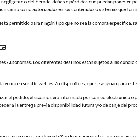
negligente o deliberada, daños o pérdidas que puedan poner en pel
cir cambios no autorizados en los contenidos o sistemas que forma
o está permitido para ningún tipo que no sea la compra específica, 
ta
s Autónomas. Los diferentes destinos están sujetos a las condicion
la venta en su sitio web están disponibles, que se asignan para este 
izar el pedido, el usuario será informado por correo electrónico o 
der a la entrega previa disponibilidad futura y/o de canje del prod
 expresan en euros e incluyen IVA y demás impuestos que puedan co