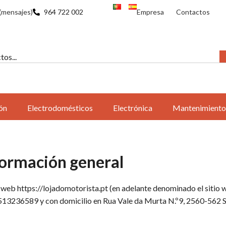
(mensajes)
964 722 002
Empresa
Contactos
ón
Electrodomésticos
Electrónica
Mantenimiento
información general
io web https://lojadomotorista.pt (en adelante denominado el sitio
3236589 y con domicilio en Rua Vale da Murta N.º9, 2560-562 Silv