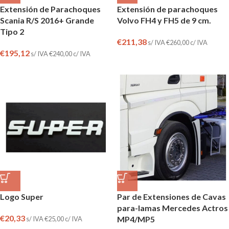
Extensión de Parachoques
Extensión de parachoques
Scania R/S 2016+ Grande
Volvo FH4 y FH5 de 9 cm.
Tipo 2
€
211,38
s/ IVA
€
260,00
c/ IVA
€
195,12
s/ IVA
€
240,00
c/ IVA
Logo Super
Par de Extensiones de Cavas
para-lamas Mercedes Actros
€
20,33
MP4/MP5
s/ IVA
€
25,00
c/ IVA