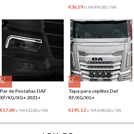
€
36,59
s/ IVA
€
45,00
c/ IVA
Par de Pestañas DAF
Tapa para cepillos Daf
XF/XG/XG+ 2021+
XF/XG/XG+
€
17,89
€
195,12
s/ IVA
€
22,00
c/ IVA
s/ IVA
€
240,00
c/ IVA