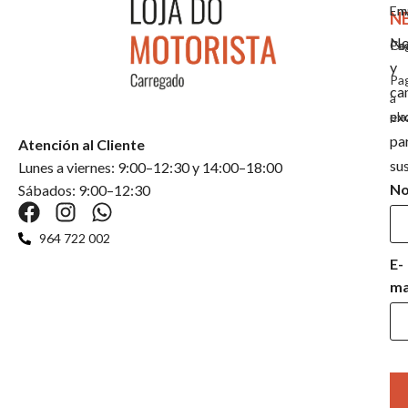
Em
En
N
No
Co
Pa
y
Pa
ca
a
ex
pla
pa
Atención al Cliente
su
Lunes a viernes: 9:00–12:30 y 14:00–18:00
N
Sábados: 9:00–12:30
964 722 002
E-
ma