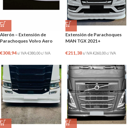
Alerón – Extensión de
Extensión de Parachoques
Parachoques Volvo Aero
MAN TGX 2021+
€
308,94
€
211,38
s/ IVA
€
380,00
c/ IVA
s/ IVA
€
260,00
c/ IVA