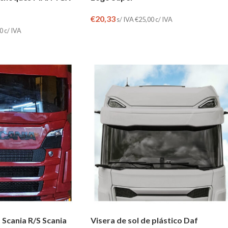
€
20,33
s/ IVA
€
25,00
c/ IVA
0
c/ IVA
 Scania R/S Scania
Visera de sol de plástico Daf