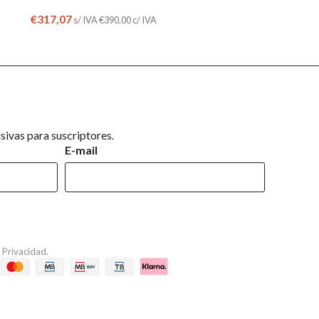
€
317,07
s/ IVA
€
390,00
c/ IVA
ivas para suscriptores.
E-mail
e Privacidad
.