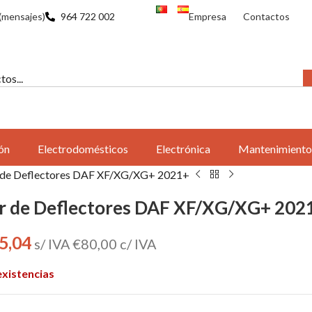
(mensajes)
964 722 002
Empresa
Contactos
ón
Electrodomésticos
Electrónica
Mantenimiento
 de Deflectores DAF XF/XG/XG+ 2021+
r de Deflectores DAF XF/XG/XG+ 202
5,04
s/ IVA
€
80,00
c/ IVA
existencias