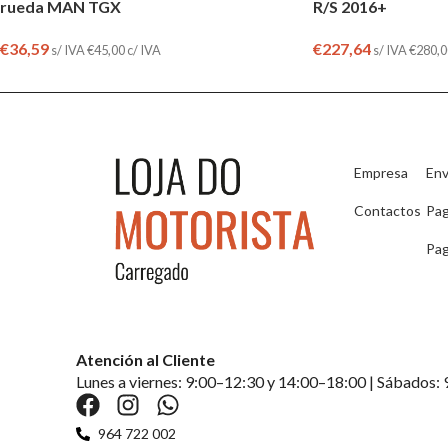
rueda MAN TGX
R/S 2016+
€
36,59
€
227,64
s/ IVA
€
45,00
c/ IVA
s/ IVA
€
280,0
Empresa
Env
Contactos
Pa
Pag
Atención al Cliente
Lunes a viernes: 9:00–12:30 y 14:00–18:00 | Sábados:
964 722 002