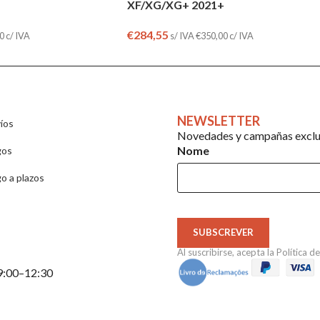
XF/XG/XG+ 2021+
€
284,55
0
c/ IVA
s/ IVA
€
350,00
c/ IVA
NEWSLETTER
íos
Novedades y campañas exclus
Nome
gos
o a plazos
SUBSCREVER
Al suscribirse, acepta la
Política d
 9:00–12:30