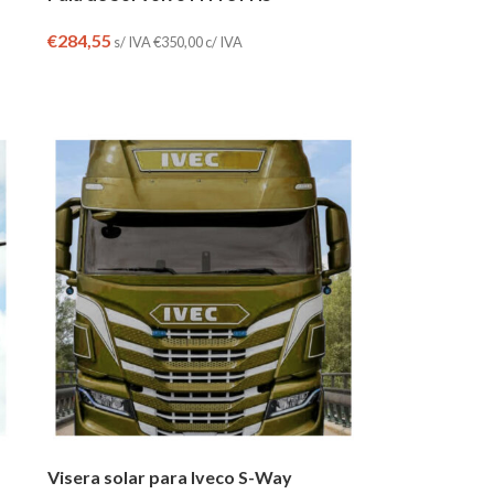
€
284,55
s/ IVA
€
350,00
c/ IVA
Visera solar para Iveco S-Way