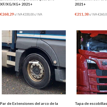
XF/XG/XG+ 2021+
2021+
€
268,29
€
211,38
s/ IVA
€
330,00
c/ IVA
s/ IVA
€
260,0
Par de Extensiones del arco de la
Tapa de escobillas