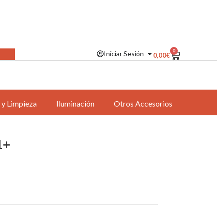
0
Iniciar Sesión
0,00
€
 y Limpieza
Iluminación
Otros Accesorios
1+