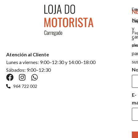
Em
En
N
No
Co
Pa
y
Pa
ca
a
ex
pla
pa
Atención al Cliente
su
Lunes a viernes: 9:00–12:30 y 14:00–18:00
N
Sábados: 9:00–12:30
964 722 002
E-
ma