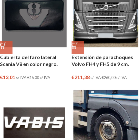
Cubierta del faro lateral
Extensión de parachoques
Scania V8 en color negro.
Volvo FH4 y FH5 de 9 cm.
€
13,01
€
211,38
s/ IVA
€
16,00
c/ IVA
s/ IVA
€
260,00
c/ IVA