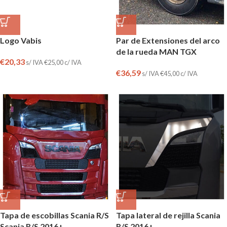
Logo Vabis
Par de Extensiones del arco
de la rueda MAN TGX
€
20,33
s/ IVA
€
25,00
c/ IVA
€
36,59
s/ IVA
€
45,00
c/ IVA
Tapa de escobillas Scania R/S
Tapa lateral de rejilla Scania
Scania R/S 2016+
R/S 2016+