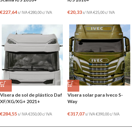
€
227,64
€
20,33
s/ IVA
€
280,00
c/ IVA
s/ IVA
€
25,00
c/ IVA
Visera de sol de plástico Daf
Visera solar para Iveco S-
XF/XG/XG+ 2021+
Way
€
284,55
€
317,07
s/ IVA
€
350,00
c/ IVA
s/ IVA
€
390,00
c/ IVA