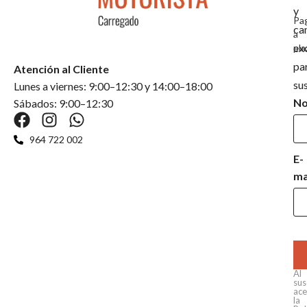
y
Pa
ca
a
ex
pla
pa
Atención al Cliente
su
Lunes a viernes: 9:00–12:30 y 14:00–18:00
N
Sábados: 9:00–12:30
964 722 002
E-
ma
Al
sus
ace
la