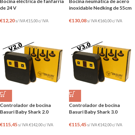
Bocina eléctrica de fanfarria
Bocina neumática de acero
de 24 V
inoxidable Nedking de 55cm
€
12,20
€
130,08
s/ IVA
€
15,00
c/ IVA
s/ IVA
€
160,00
c/ IVA
Controlador de bocina
Controlador de bocina
Basuri Baby Shark 2.0
Basuri Baby Shark 3.0
€
115,45
€
115,45
s/ IVA
€
142,00
c/ IVA
s/ IVA
€
142,00
c/ IVA