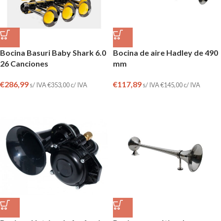
Bocina Basuri Baby Shark 6.0
Bocina de aire Hadley de 490
26 Canciones
mm
€
286,99
€
117,89
s/ IVA
€
353,00
c/ IVA
s/ IVA
€
145,00
c/ IVA