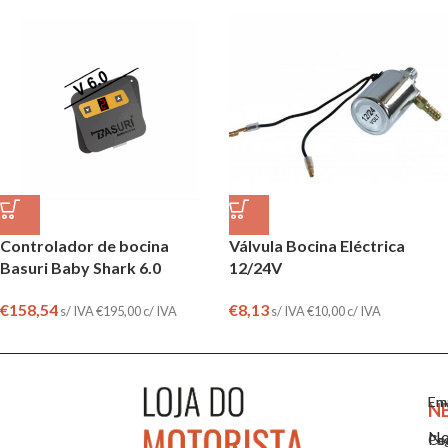
Controlador de bocina
Válvula Bocina Eléctrica
Basuri Baby Shark 6.0
12/24V
€
158,54
€
8,13
s/ IVA
€
195,00
c/ IVA
s/ IVA
€
10,00
c/ IVA
Em
En
N
No
Co
Pa