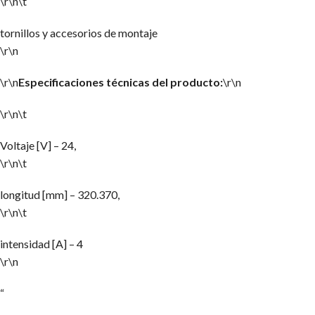
\r\n\t
tornillos y accesorios de montaje
\r\n
\r\n
Especificaciones técnicas del producto:
\r\n
\r\n\t
Voltaje [V] – 24,
\r\n\t
longitud [mm] – 320.370,
\r\n\t
intensidad [A] – 4
\r\n
“