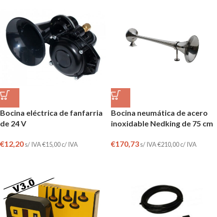
Bocina eléctrica de fanfarria
Bocina neumática de acero
de 24 V
inoxidable Nedking de 75 cm
€
12,20
€
170,73
s/ IVA
€
15,00
c/ IVA
s/ IVA
€
210,00
c/ IVA