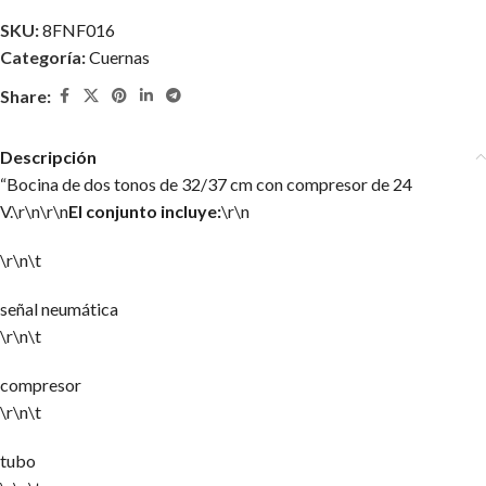
SKU:
8FNF016
Categoría:
Cuernas
Share:
Descripción
“Bocina de dos tonos de 32/37 cm con compresor de 24
V.\r\n\r\n
El conjunto incluye:
\r\n
\r\n\t
señal neumática
\r\n\t
compresor
\r\n\t
tubo