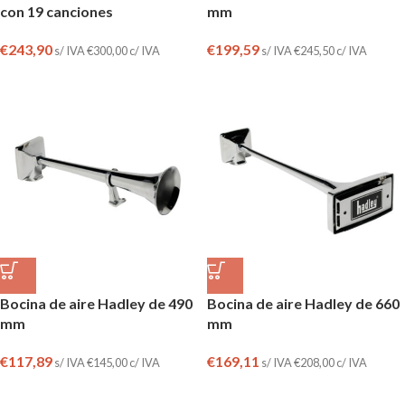
con 19 canciones
mm
€
243,90
€
199,59
s/ IVA
€
300,00
c/ IVA
s/ IVA
€
245,50
c/ IVA
Bocina de aire Hadley de 490
Bocina de aire Hadley de 660
mm
mm
€
117,89
€
169,11
s/ IVA
€
145,00
c/ IVA
s/ IVA
€
208,00
c/ IVA