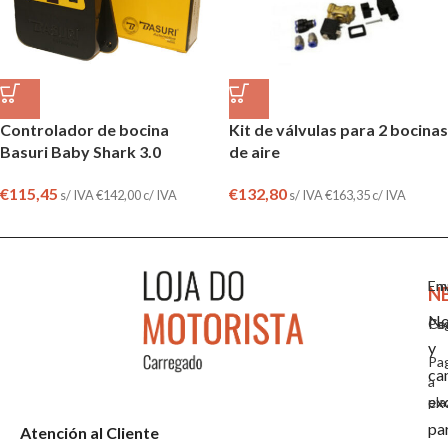
Controlador de bocina
Kit de válvulas para 2 bocinas
Basuri Baby Shark 3.0
de aire
€
115,45
€
132,80
s/ IVA
€
142,00
c/ IVA
s/ IVA
€
163,35
c/ IVA
Em
En
N
No
Co
Pa
y
Pa
ca
a
ex
pla
pa
Atención al Cliente