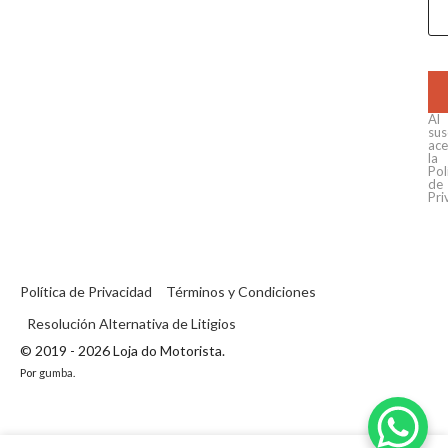
Al
sus
ace
la
Pol
de
Pri
Política de Privacidad
Términos y Condiciones
Resolución Alternativa de Litigios
© 2019 - 2026 Loja do Motorista.
Por
gumba
.