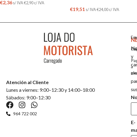
€
2,36
s/ IVA
€
2,90
c/ IVA
€
19,51
s/ IVA
€
24,00
c/ IVA
Em
En
N
No
Co
Pa
y
Pa
ca
a
ex
pla
pa
Atención al Cliente
su
Lunes a viernes: 9:00–12:30 y 14:00–18:00
N
Sábados: 9:00–12:30
964 722 002
E-
ma