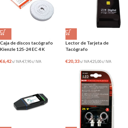
Caja de discos tacógrafo
Lector de Tarjeta de
Kienzle 125-24 EC 4 K
Tacógrafo
€
6,42
€
20,33
s/ IVA
€
7,90
c/ IVA
s/ IVA
€
25,00
c/ IVA