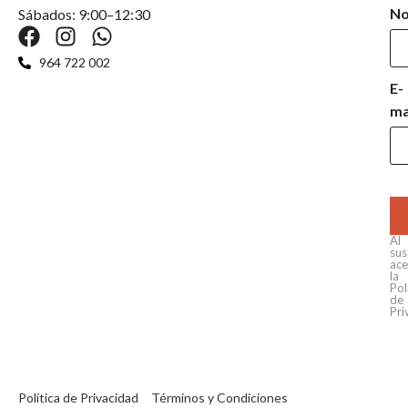
N
Sábados: 9:00–12:30
964 722 002
E-
ma
Al
sus
ace
la
Pol
de
Pri
Política de Privacidad
Términos y Condiciones