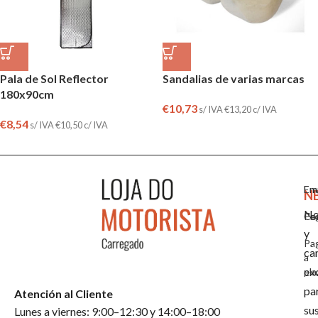
Pala de Sol Reflector
Sandalias de varias marcas
180x90cm
€
10,73
s/ IVA
€
13,20
c/ IVA
€
8,54
s/ IVA
€
10,50
c/ IVA
Em
En
N
No
Co
Pa
y
Pa
ca
a
ex
pla
pa
Atención al Cliente
su
Lunes a viernes: 9:00–12:30 y 14:00–18:00