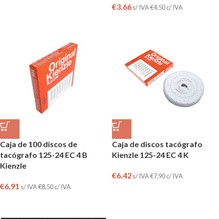
€
3,66
s/ IVA
€
4,50
c/ IVA
Caja de 100 discos de
Caja de discos tacógrafo
tacógrafo 125-24 EC 4 B
Kienzle 125-24 EC 4 K
Kienzle
€
6,42
s/ IVA
€
7,90
c/ IVA
€
6,91
s/ IVA
€
8,50
c/ IVA