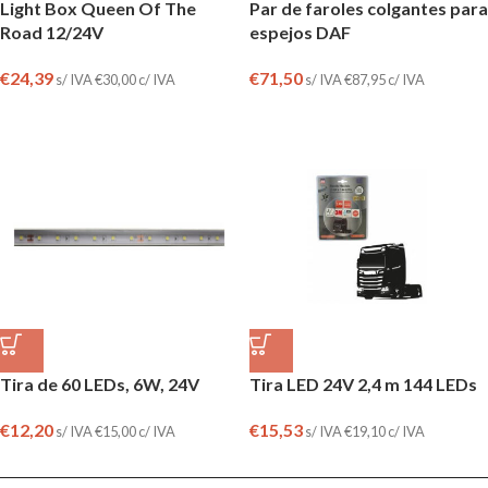
Light Box Queen Of The
Par de faroles colgantes para
Road 12/24V
espejos DAF
€
24,39
€
71,50
s/ IVA
€
30,00
c/ IVA
s/ IVA
€
87,95
c/ IVA
Tira de 60 LEDs, 6W, 24V
Tira LED 24V 2,4 m 144 LEDs
€
12,20
€
15,53
s/ IVA
€
15,00
c/ IVA
s/ IVA
€
19,10
c/ IVA