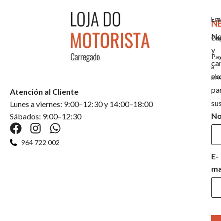
Em
En
N
No
Co
Pa
y
Pa
ca
a
ex
pla
pa
Atención al Cliente
su
Lunes a viernes: 9:00–12:30 y 14:00–18:00
N
Sábados: 9:00–12:30
964 722 002
E-
ma