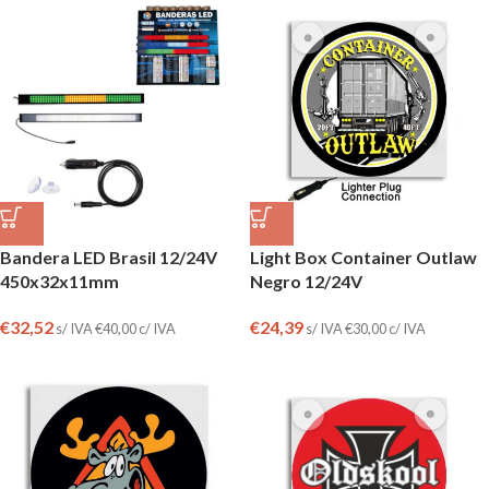
Bandera LED Brasil 12/24V
Light Box Container Outlaw
450x32x11mm
Negro 12/24V
€
32,52
€
24,39
s/ IVA
€
40,00
c/ IVA
s/ IVA
€
30,00
c/ IVA