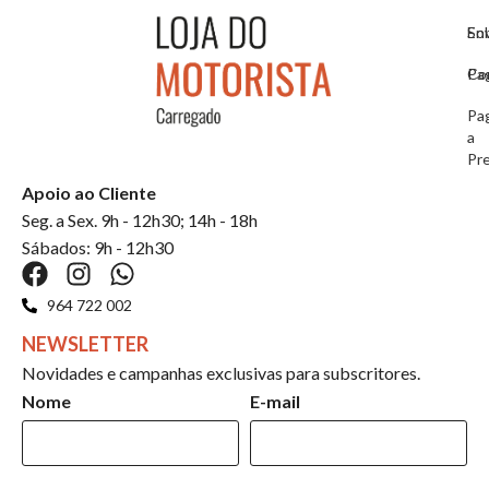
So
En
Co
Pa
Pa
a
Pr
Apoio ao Cliente
Seg. a Sex. 9h - 12h30; 14h - 18h
Sábados: 9h - 12h30
964 722 002
NEWSLETTER
Novidades e campanhas exclusivas para subscritores.
Nome
E-mail