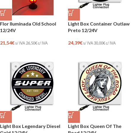
Flor Iluminada Old School
Light Box Container Outlaw
12/24V
Preto 12/24V
21,54
€
24,39
€
s/ IVA
26,50
€
c/ IVA
s/ IVA
30,00
€
c/ IVA
Light Box Legendary Diesel
Light Box Queen Of The
Gold 12/24V
Road 12/24V