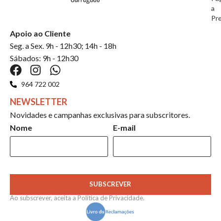
a
Pr
Apoio ao Cliente
Seg. a Sex. 9h - 12h30; 14h - 18h
Sábados: 9h - 12h30
964 722 002
NEWSLETTER
Novidades e campanhas exclusivas para subscritores.
Nome
E-mail
SUBSCREVER
Ao subscrever, aceita a
Política de Privacidade
.