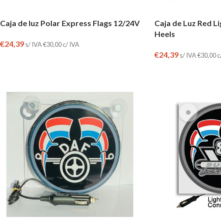
Caja de luz Polar Express Flags 12/24V
Caja de Luz Red Li
Heels
€
24,39
s/ IVA
€
30,00
c/ IVA
€
24,39
s/ IVA
€
30,00
c