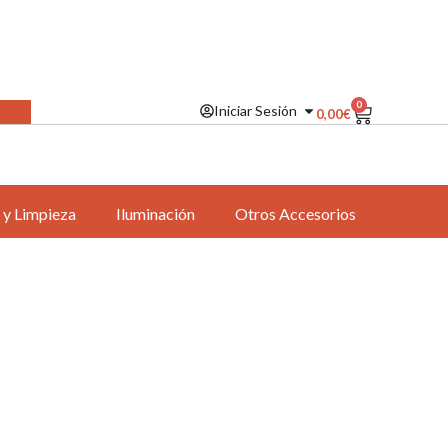
0
Iniciar Sesión
0,00
€
 y Limpieza
Iluminación
Otros Accesorios