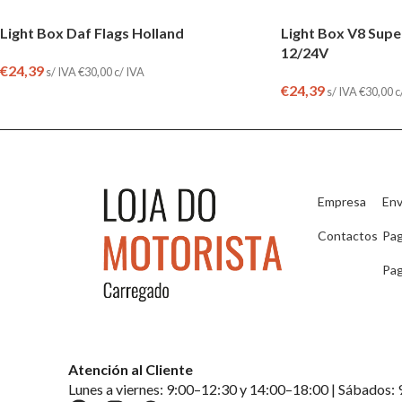
Light Box Daf Flags Holland
Light Box V8 Supe
12/24V
€
24,39
s/ IVA
€
30,00
c/ IVA
€
24,39
s/ IVA
€
30,00
c
Empresa
Env
Contactos
Pa
Pag
Atención al Cliente
Lunes a viernes: 9:00–12:30 y 14:00–18:00 | Sábados: