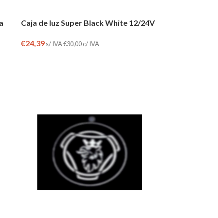
ja
Caja de luz Super Black White 12/24V
€
24,39
s/ IVA
€
30,00
c/ IVA