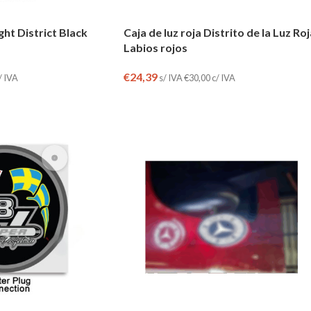
ght District Black
Caja de luz roja Distrito de la Luz Ro
Labios rojos
€
24,39
/ IVA
s/ IVA
€
30,00
c/ IVA