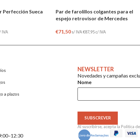
r Perfección Sueca
Par de farolillos colgantes para el
espejo retrovisor de Mercedes
€
71,50
/ IVA
s/ IVA
€
87,95
c/ IVA
NEWSLETTER
íos
Novedades y campañas exclus
Nome
gos
o a plazos
SUBSCREVER
Al suscribirse, acepta la
Política d
 9:00–12:30