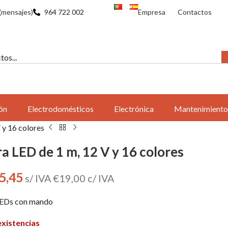
(mensajes)
964 722 002
Empresa
Contactos
ón
Electrodomésticos
Electrónica
Mantenimiento
 y 16 colores
ra LED de 1 m, 12 V y 16 colores
5,45
s/ IVA
€
19,00
c/ IVA
LEDs con mando
existencias