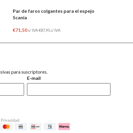
Par de faros colgantes para el espejo
Scania
€
71,50
s/ IVA
€
87,95
c/ IVA
ivas para suscriptores.
E-mail
e Privacidad
.