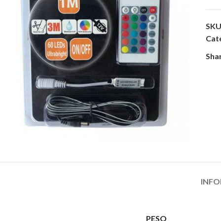
SKU
Cat
Sha
INFO
PESO