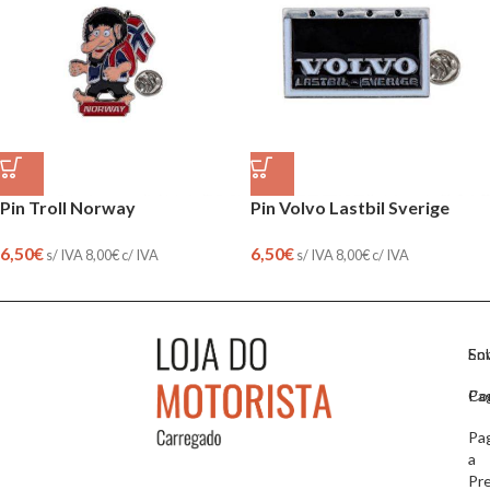
Pin Troll Norway
Pin Volvo Lastbil Sverige
6,50
€
6,50
€
s/ IVA
8,00
€
c/ IVA
s/ IVA
8,00
€
c/ IVA
So
En
Co
Pa
Pa
a
Pr