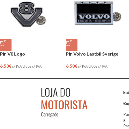
Pin V8 Logo
Pin Volvo Lastbil Sverige
6,50
€
6,50
€
s/ IVA
8,00
€
c/ IVA
s/ IVA
8,00
€
c/ IVA
So
En
Co
Pa
Pa
a
Pr