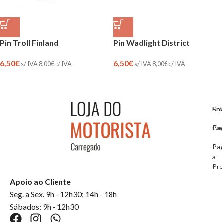
Pin Troll Finland
Pin Wadlight District
6,50
€
6,50
€
s/ IVA
8,00
€
c/ IVA
s/ IVA
8,00
€
c/ IVA
So
En
Co
Pa
Pa
a
Pr
Apoio ao Cliente
Seg. a Sex. 9h - 12h30; 14h - 18h
Sábados: 9h - 12h30