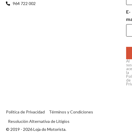
964 722 002
E-
ma
Al
sus
ace
la
Pol
de
Pri
Política de Privacidad
Términos y Condiciones
Resolución Alternativa de Litigios
© 2019 - 2026 Loja do Motorista.