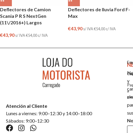
Deflectores de Camion
Deflectores de lluvia Ford F-
Scania P R S NextGen
Max
(11\/2016+) Largos
€
43,90
s/ IVA
€
54,00
c/ IVA
€
43,90
s/ IVA
€
54,00
c/ IVA
Em
En
N
No
Co
Pa
y
Pa
ca
a
ex
pla
pa
Atención al Cliente
su
Lunes a viernes: 9:00–12:30 y 14:00–18:00
N
Sábados: 9:00–12:30