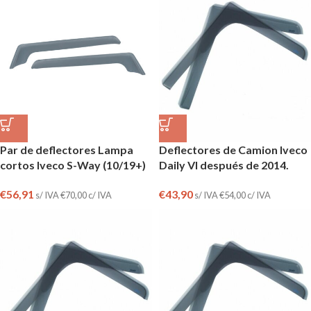
Par de deflectores Lampa
Deflectores de Camion Iveco
cortos Iveco S-Way (10/19+)
Daily VI después de 2014.
€
56,91
€
43,90
s/ IVA
€
70,00
c/ IVA
s/ IVA
€
54,00
c/ IVA