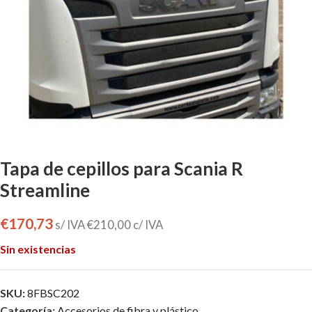
Tapa de cepillos para Scania R
Streamline
€
170,73
s/ IVA
€
210,00
c/ IVA
Sin existencias
SKU:
8FBSC202
Categoría:
Accesorios de fibra y plástico