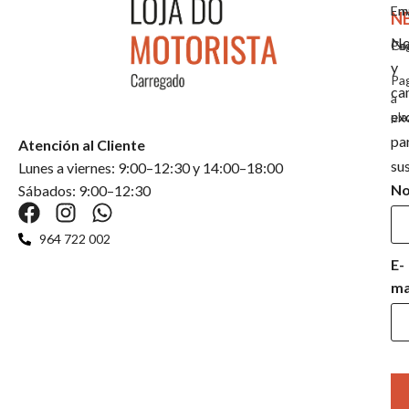
Em
En
N
No
Co
Pa
y
Pa
ca
a
ex
pla
pa
Atención al Cliente
su
Lunes a viernes: 9:00–12:30 y 14:00–18:00
N
Sábados: 9:00–12:30
964 722 002
E-
ma