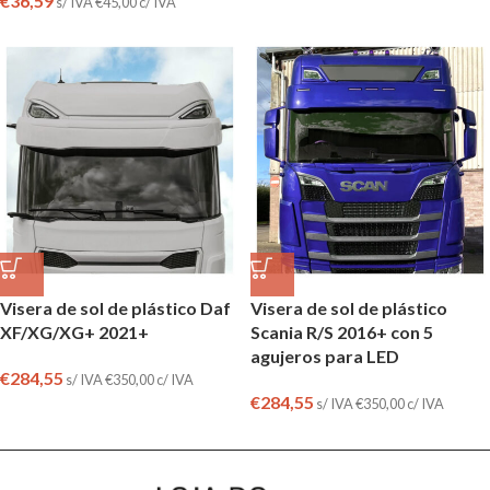
€
36,59
s/ IVA
€
45,00
c/ IVA
Visera de sol de plástico Daf
Visera de sol de plástico
XF/XG/XG+ 2021+
Scania R/S 2016+ con 5
agujeros para LED
€
284,55
s/ IVA
€
350,00
c/ IVA
€
284,55
s/ IVA
€
350,00
c/ IVA