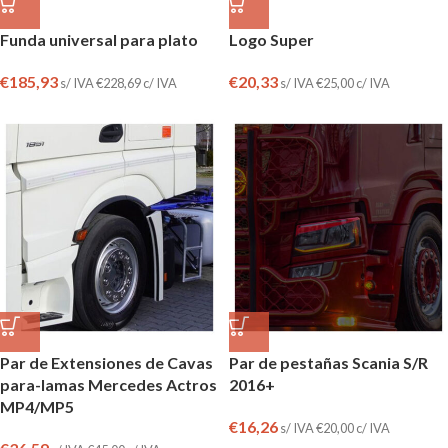
Funda universal para plato
Logo Super
€
185,93
€
20,33
s/ IVA
€
228,69
c/ IVA
s/ IVA
€
25,00
c/ IVA
Par de Extensiones de Cavas
Par de pestañas Scania S/R
para-lamas Mercedes Actros
2016+
MP4/MP5
€
16,26
s/ IVA
€
20,00
c/ IVA