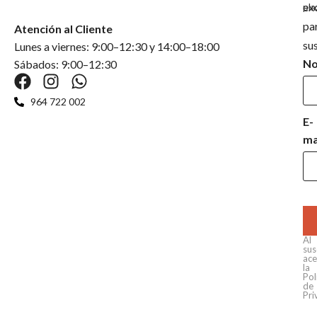
ex
pla
pa
Atención al Cliente
su
Lunes a viernes: 9:00–12:30 y 14:00–18:00
N
Sábados: 9:00–12:30
964 722 002
E-
ma
Al
sus
ace
la
Pol
de
Pri