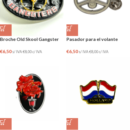
Broche Old Skool Gangster
Pasador para el volante
€
6,50
€
6,50
s/ IVA
€
8,00
c/ IVA
s/ IVA
€
8,00
c/ IVA