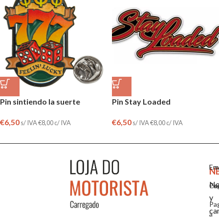
Pin sintiendo la suerte
Pin Stay Loaded
€
6,50
€
6,50
s/ IVA
€
8,00
c/ IVA
s/ IVA
€
8,00
c/ IVA
Em
En
N
No
Co
Pa
y
Pa
ca
a