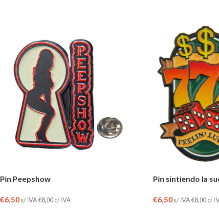
Pin Peepshow
Pin sintiendo la s
€
6,50
€
6,50
s/ IVA
€
8,00
c/ IVA
s/ IVA
€
8,00
c/ I