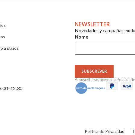
NEWSLETTER
íos
Novedades y campañas exclus
Nome
gos
o a plazos
SUBSCREVER
Al suscribirse, acepta la
Política d
 9:00–12:30
Política de Privacidad
T