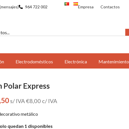
(mensajes)
964 722 002
Empresa
Contactos
ón
Electrodomésticos
Electrónica
Mantenimiento
n Polar Express
,50
s/ IVA
€
8,00
c/ IVA
decorativo metálico
olo quedan 1 disponibles