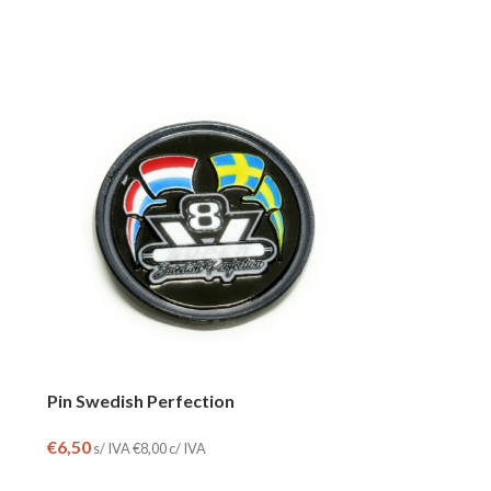
Pin Swedish Perfection
€
6,50
s/ IVA
€
8,00
c/ IVA