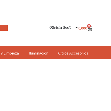
0
Iniciar Sesión
0,00
€
 y Limpieza
Iluminación
Otros Accesorios