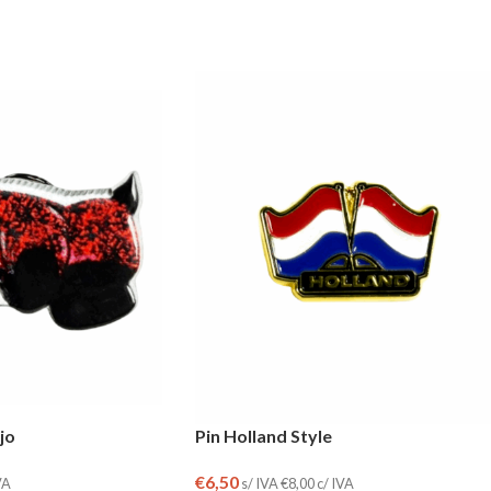
jo
Pin Holland Style
€
6,50
VA
s/ IVA
€
8,00
c/ IVA