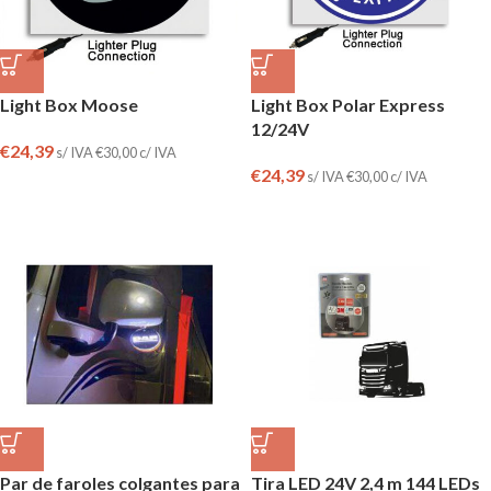
Light Box Moose
Light Box Polar Express
12/24V
€
24,39
s/ IVA
€
30,00
c/ IVA
€
24,39
s/ IVA
€
30,00
c/ IVA
Par de faroles colgantes para
Tira LED 24V 2,4 m 144 LEDs