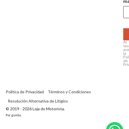
ma
Al
sus
ace
la
Pol
de
Pri
Política de Privacidad
Términos y Condiciones
Resolución Alternativa de Litigios
© 2019 - 2026 Loja do Motorista.
Por
gumba
.