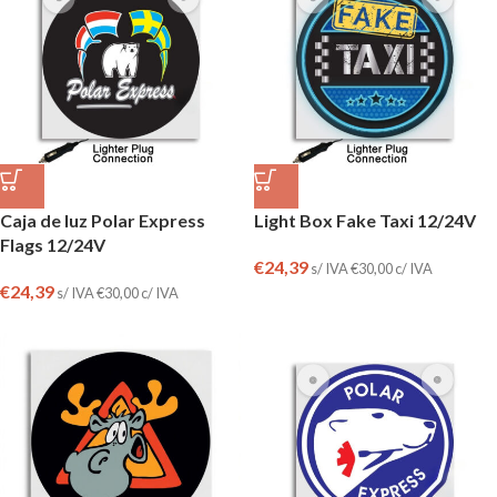
Caja de luz Polar Express
Light Box Fake Taxi 12/24V
Flags 12/24V
€
24,39
s/ IVA
€
30,00
c/ IVA
€
24,39
s/ IVA
€
30,00
c/ IVA