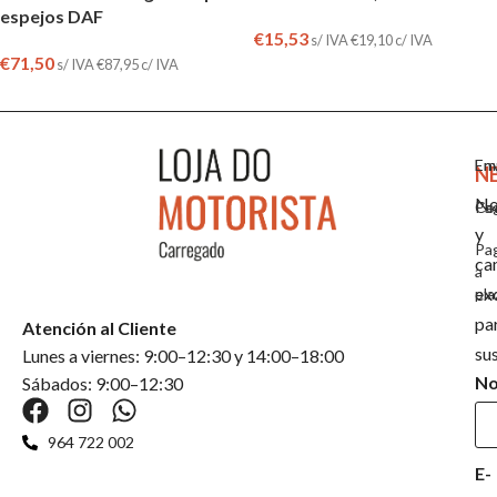
espejos DAF
€
15,53
s/ IVA
€
19,10
c/ IVA
€
71,50
s/ IVA
€
87,95
c/ IVA
Em
En
N
No
Co
Pa
y
Pa
ca
a
ex
pla
pa
Atención al Cliente
su
Lunes a viernes: 9:00–12:30 y 14:00–18:00
N
Sábados: 9:00–12:30
964 722 002
E-