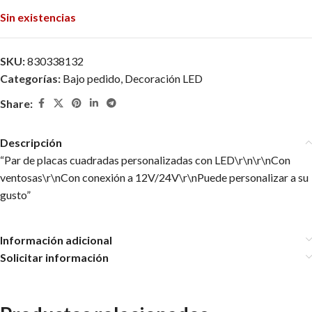
Sin existencias
SKU:
830338132
Categorías:
Bajo pedido
,
Decoración LED
Share:
Descripción
“Par de placas cuadradas personalizadas con LED\r\n\r\nCon
ventosas\r\nCon conexión a 12V/24V\r\nPuede personalizar a su
gusto”
Información adicional
Solicitar información