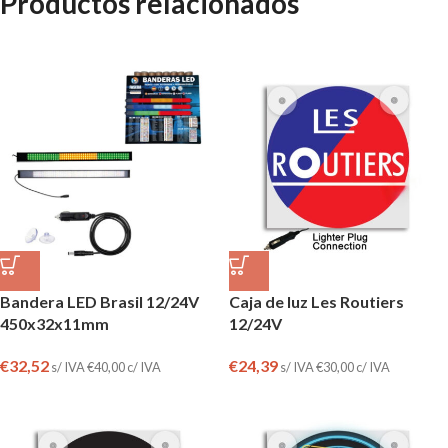
Productos relacionados
Bandera LED Brasil 12/24V
Caja de luz Les Routiers
450x32x11mm
12/24V
€
32,52
€
24,39
s/ IVA
€
40,00
c/ IVA
s/ IVA
€
30,00
c/ IVA