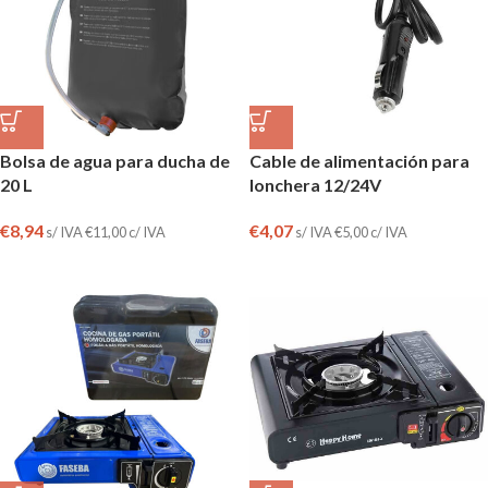
Bolsa de agua para ducha de
Cable de alimentación para
20 L
lonchera 12/24V
€
8,94
€
4,07
s/ IVA
€
11,00
c/ IVA
s/ IVA
€
5,00
c/ IVA