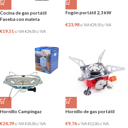
Fogón portátil 2,3 kW
Cocina de gas portátil
Faseba con maleta
€
23,98
s/ IVA
€
29,50
c/ IVA
€
19,51
s/ IVA
€
24,00
c/ IVA
Hornillo Campingaz
Hornillo de gas portátil
€
24,39
€
9,76
s/ IVA
€
30,00
c/ IVA
s/ IVA
€
12,00
c/ IVA