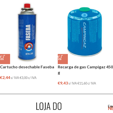
Cartucho desechable Faseba
Recarga de gas Campigaz 450
g
€
2,44
s/ IVA
€
3,00
c/ IVA
€
9,43
s/ IVA
€
11,60
c/ IVA
Em
En
N