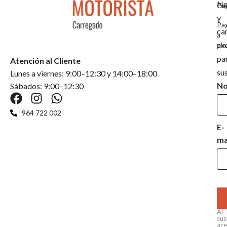
No
Co
Pa
y
Pa
ca
a
ex
pla
pa
Atención al Cliente
su
Lunes a viernes: 9:00–12:30 y 14:00–18:00
N
Sábados: 9:00–12:30
964 722 002
E-
ma
Al
sus
ace