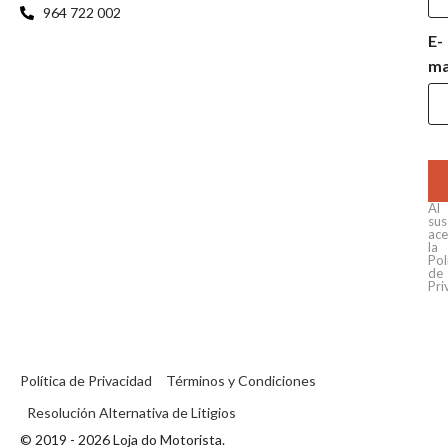
964 722 002
E-
ma
Al
sus
ace
la
Pol
de
Pri
Política de Privacidad
Términos y Condiciones
Resolución Alternativa de Litigios
© 2019 - 2026 Loja do Motorista.