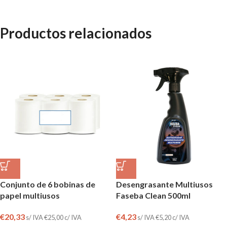
Productos relacionados
Conjunto de 6 bobinas de
Desengrasante Multiusos
papel multiusos
Faseba Clean 500ml
€
20,33
€
4,23
s/ IVA
€
25,00
c/ IVA
s/ IVA
€
5,20
c/ IVA