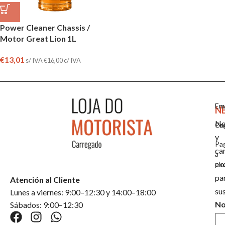
Power Cleaner Chassis /
Motor Great Lion 1L
€
13,01
s/ IVA
€
16,00
c/ IVA
Em
En
N
No
Co
Pa
y
Pa
ca
a
ex
pla
pa
Atención al Cliente
su
Lunes a viernes: 9:00–12:30 y 14:00–18:00
N
Sábados: 9:00–12:30