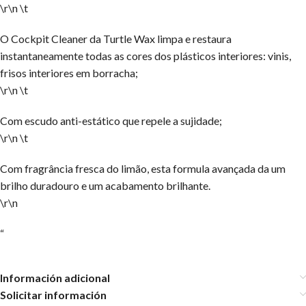
\r\n \t
O Cockpit Cleaner da Turtle Wax limpa e restaura
instantaneamente todas as cores dos plásticos interiores: vinis,
frisos interiores em borracha;
\r\n \t
Com escudo anti-estático que repele a sujidade;
\r\n \t
Com fragrância fresca do limão, esta formula avançada da um
brilho duradouro e um acabamento brilhante.
\r\n
“
Información adicional
Solicitar información