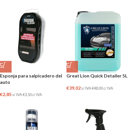
Esponja para salpicadero del
Great Lion Quick Detailer 5L
auto
€
39,02
s/ IVA
€
48,00
c/ IVA
€
2,85
s/ IVA
€
3,50
c/ IVA