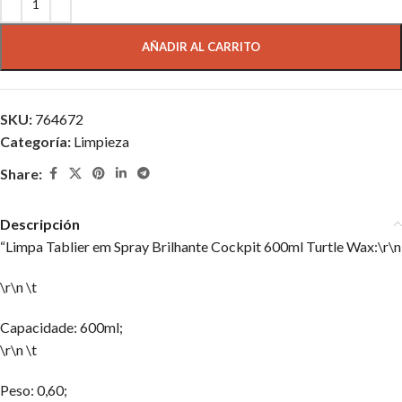
AÑADIR AL CARRITO
SKU:
764672
Categoría:
Limpieza
Share:
Descripción
“Limpa Tablier em Spray Brilhante Cockpit 600ml Turtle Wax:\r\n
\r\n \t
Capacidade: 600ml;
\r\n \t
Peso: 0,60;