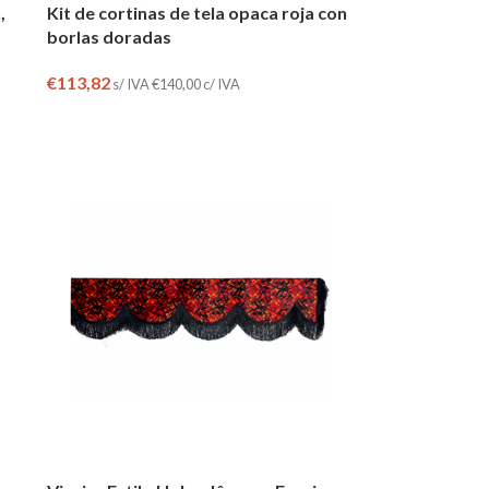
,
Kit de cortinas de tela opaca roja con
borlas doradas
€
113,82
s/ IVA
€
140,00
c/ IVA