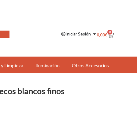
0
Iniciar Sesión
0,00
€
 y Limpieza
Iluminación
Otros Accesorios
lecos blancos finos