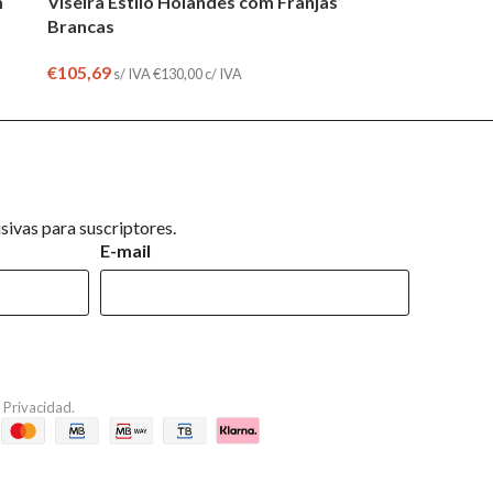
m
Viseira Estilo Holandês com Franjas
Brancas
€
105,69
s/ IVA
€
130,00
c/ IVA
ivas para suscriptores.
E-mail
e Privacidad
.