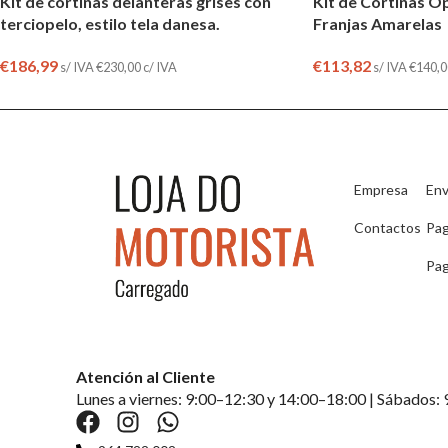
Kit de cortinas delanteras grises con
Kit de Cortinas O
terciopelo, estilo tela danesa.
Franjas Amarelas
€
186,99
€
113,82
s/ IVA
€
230,00
c/ IVA
s/ IVA
€
140,0
Empresa
Env
Contactos
Pa
Pag
Atención al Cliente
Lunes a viernes: 9:00–12:30 y 14:00–18:00 | Sábados: