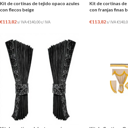
Kit de cortinas de tejido opaco azules
Kit de cortinas de
con flecos beige
con franjas finas 
€
113,82
€
113,82
s/ IVA
€
140,00
c/ IVA
s/ IVA
€
140,0