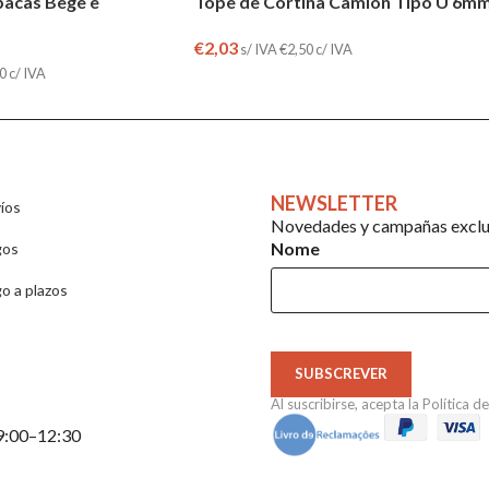
pacas Bege e
Tope de Cortina Camión Tipo U 6m
€
2,03
s/ IVA
€
2,50
c/ IVA
0
c/ IVA
NEWSLETTER
íos
Novedades y campañas exclus
Nome
gos
o a plazos
SUBSCREVER
Al suscribirse, acepta la
Política d
 9:00–12:30