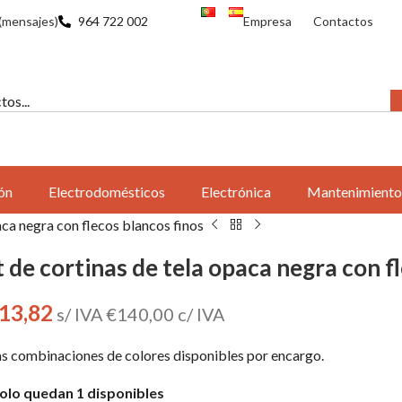
(mensajes)
964 722 002
Empresa
Contactos
ón
Electrodomésticos
Electrónica
Mantenimiento
aca negra con flecos blancos finos
t de cortinas de tela opaca negra con f
13,82
s/ IVA
€
140,00
c/ IVA
s combinaciones de colores disponibles por encargo.
olo quedan 1 disponibles