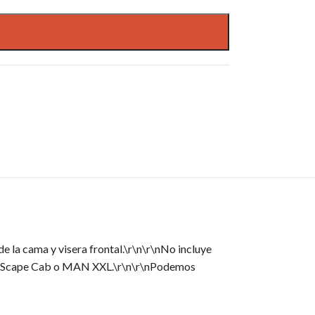
de la cama y visera frontal.\r\n\r\nNo incluye
 DAF Scape Cab o MAN XXL.\r\n\r\nPodemos