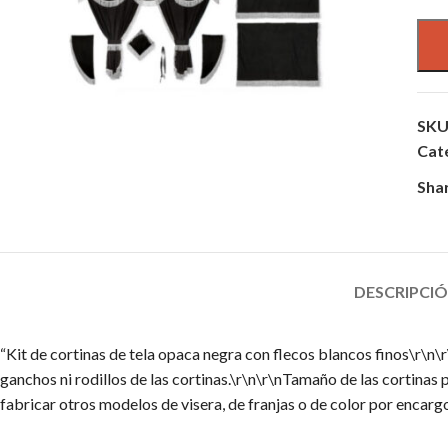
SKU
Cat
Sha
DESCRIPCI
“Kit de cortinas de tela opaca negra con flecos blancos finos\r\n\r
ganchos ni rodillos de las cortinas.\r\n\r\nTamaño de las corti
fabricar otros modelos de visera, de franjas o de color por encargo