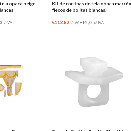
 tela opaca beige
Kit de cortinas de tela opaca marrón
blancas
flecos de bolitas blancas.
€
113,82
0
c/ IVA
s/ IVA
€
140,00
c/ IVA