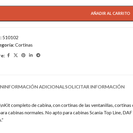
AÑADIR AL CARRITO
:
510102
egoría:
Cortinas
re:
ÓN
INFORMACIÓN ADICIONAL
SOLICITAR INFORMACIÓN
\nKit completo de cabina, con cortinas de las ventanillas, cortinas 
nas para cabinas normales. No apto para cabinas Scania Top Line,
.”