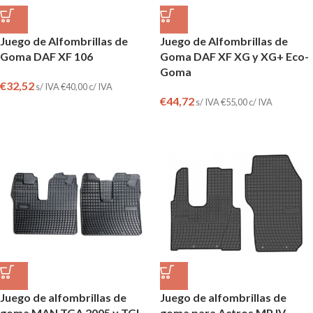
Juego de Alfombrillas de
Juego de Alfombrillas de
Goma DAF XF 106
Goma DAF XF XG y XG+ Eco-
Goma
€
32,52
s/ IVA
€
40,00
c/ IVA
€
44,72
s/ IVA
€
55,00
c/ IVA
Juego de alfombrillas de
Juego de alfombrillas de
goma MAN TGA 2005 y TGL
goma para Actros MP IV-