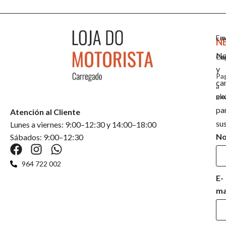
Em
En
N
No
Co
Pa
y
Pa
ca
a
ex
pla
pa
Atención al Cliente
su
Lunes a viernes: 9:00–12:30 y 14:00–18:00
N
Sábados: 9:00–12:30
964 722 002
E-
ma