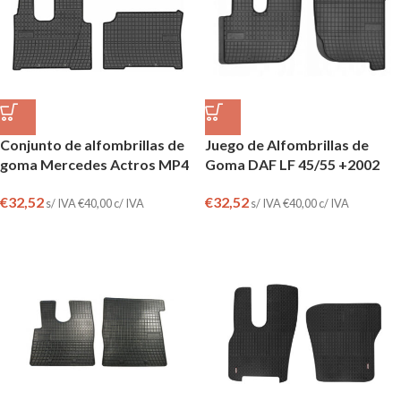
Conjunto de alfombrillas de
Juego de Alfombrillas de
goma Mercedes Actros MP4
Goma DAF LF 45/55 +2002
€
32,52
€
32,52
s/ IVA
€
40,00
c/ IVA
s/ IVA
€
40,00
c/ IVA