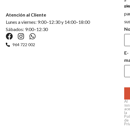
ex
pla
pa
Atención al Cliente
su
Lunes a viernes: 9:00–12:30 y 14:00–18:00
N
Sábados: 9:00–12:30
964 722 002
E-
ma
Al
sus
ace
la
Pol
de
Pri