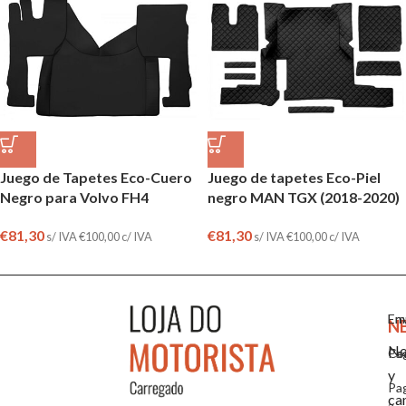
Juego de Tapetes Eco-Cuero
Juego de tapetes Eco-Piel
Negro para Volvo FH4
negro MAN TGX (2018-2020)
€
81,30
€
81,30
s/ IVA
€
100,00
c/ IVA
s/ IVA
€
100,00
c/ IVA
Em
En
N
No
Co
Pa
y
Pa
ca
a