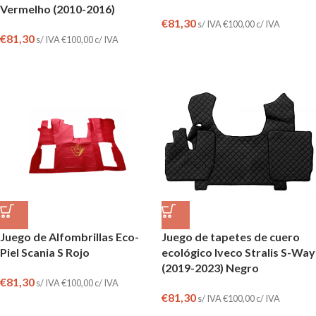
Vermelho (2010-2016)
€
81,30
s/ IVA
€
100,00
c/ IVA
€
81,30
s/ IVA
€
100,00
c/ IVA
Juego de Alfombrillas Eco-
Juego de tapetes de cuero
Piel Scania S Rojo
ecológico Iveco Stralis S-Way
(2019-2023) Negro
€
81,30
s/ IVA
€
100,00
c/ IVA
€
81,30
s/ IVA
€
100,00
c/ IVA