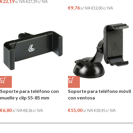
€
22,19
s/ IVA
€
27,29
c/ IVA
€
9,76
s/ IVA
€
12,00
c/ IVA
Soporte para teléfono con
Soporte para teléfono móvil
muelle y clip 55-85 mm
con ventosa
€
6,80
€
15,00
s/ IVA
€
8,36
c/ IVA
s/ IVA
€
18,45
c/ IVA