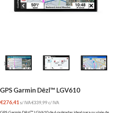
GPS Garmin Dēzl™ LGV610
€
276,41
s/ IVA
€
339,99
c/ IVA
GPS Garmin Dēzl™ LGV610 de 6 pulgadas ideal para su viaje de