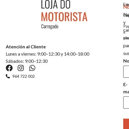
Em
En
N
No
Co
Pa
y
Pa
ca
a
ex
pla
pa
Atención al Cliente
su
Lunes a viernes: 9:00–12:30 y 14:00–18:00
N
Sábados: 9:00–12:30
964 722 002
E-
ma