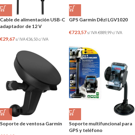
Cable de alimentación USB-C
GPS Garmin Dēzl LGV1020
adaptador de 12 V
€
723,57
s/ IVA
€
889,99
c/ IVA
€
29,67
s/ IVA
€
36,50
c/ IVA
Soporte de ventosa Garmin
Soporte multifuncional para
GPS y teléfono