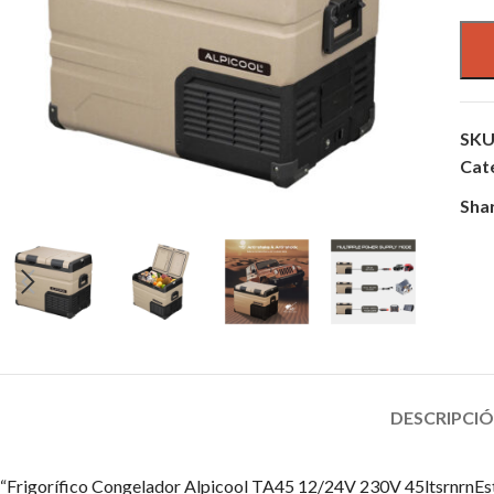
SKU
Cat
Sha
DESCRIPCI
“Frigorífico Congelador Alpicool TA45 12/24V 230V 45ltsrnrnEste 