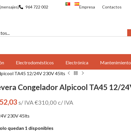
(mensajes)
964 722 002
Empresa
Contactos
ón
Electrodomésticos
Electrónica
Mantenimiento
lpicool TA45 12/24V 230V 45lts
vera Congelador Alpicool TA45 12/24
52,03
s/ IVA
€
310,00
c/ IVA
24V 230V 45lts
olo quedan 1 disponibles