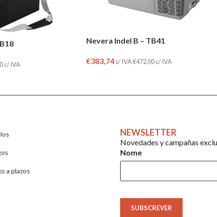
Nevera Indel B – TB41
TB18
€
383,74
s/ IVA
€
472,00
c/ IVA
0
c/ IVA
NEWSLETTER
íos
Novedades y campañas exclus
Nome
gos
o a plazos
SUBSCREVER