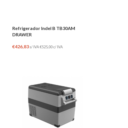
Refrigerador Indel B TB30AM
DRAWER
€
426,83
s/ IVA
€
525,00
c/ IVA