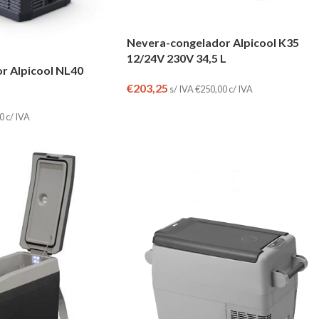
Nevera-congelador Alpicool K35
12/24V 230V 34,5 L
r Alpicool NL40
€
203,25
s/ IVA
€
250,00
c/ IVA
0
c/ IVA