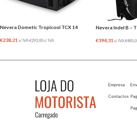
Nevera Dometic Tropicool TCX 14
Nevera Indel B – 
€
238,21
€
394,31
s/ IVA
€
293,00
c/ IVA
s/ IVA
€
485,0
Empresa
Env
Contactos
Pa
Pag