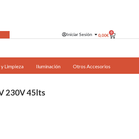
0
Iniciar Sesión
0,00
€
 y Limpieza
Iluminación
Otros Accesorios
V 230V 45lts