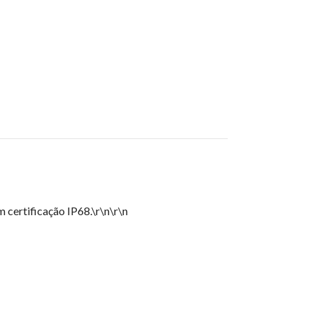
certificação IP68.\r\n\r\n