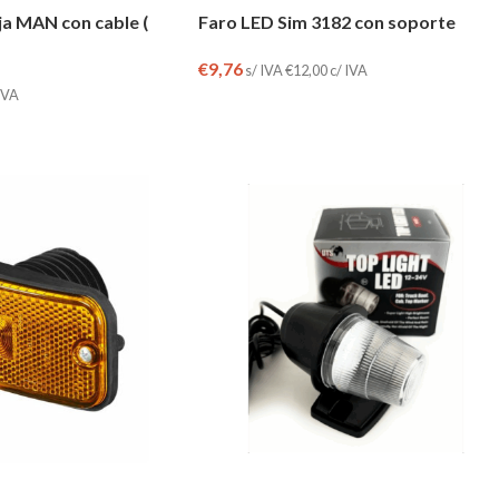
ja MAN con cable (
Faro LED Sim 3182 con soporte
€
9,76
s/ IVA
€
12,00
c/ IVA
IVA