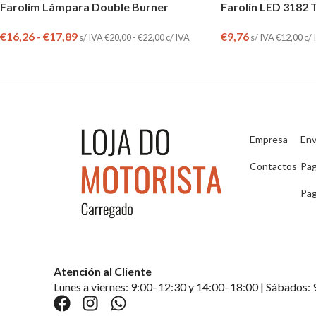
Farolim Lámpara Double Burner
Farolín LED 3182 
€
16,26
-
€
17,89
€
9,76
s/ IVA
€
20,00
-
€
22,00
c/ IVA
s/ IVA
€
12,00
c/ 
Empresa
Env
Contactos
Pa
Pag
Atención al Cliente
Lunes a viernes: 9:00–12:30 y 14:00–18:00 | Sábados: