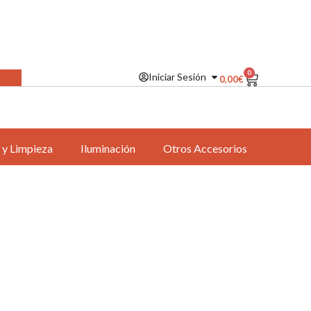
0
Iniciar Sesión
0,00
€
 y Limpieza
Iluminación
Otros Accesorios