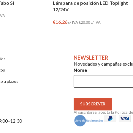
Tubo Sí
Lámpara de posición LED Toplight
12/24V
IVA
€
16,26
s/ IVA
€
20,00
c/ IVA
NEWSLETTER
íos
Novedades y campañas exclus
Nome
gos
o a plazos
SUBSCREVER
Al suscribirse, acepta la
Política d
 9:00–12:30