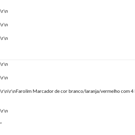
\r\n
\r\n
\r\n
\r\n
\r\n
\r\n\r\nFarolim Marcador de cor branco/laranja/vermelho com 4 L
\r\n
“