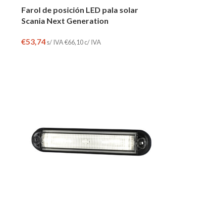
Farol de posición LED pala solar
Scania Next Generation
€
53,74
s/ IVA
€
66,10
c/ IVA