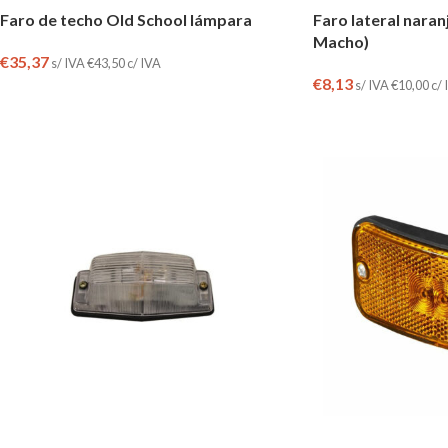
Faro de techo Old School lámpara
Faro lateral naran
Macho)
€
35,37
s/ IVA
€
43,50
c/ IVA
€
8,13
s/ IVA
€
10,00
c/ 