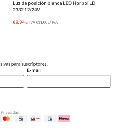
Luz de posición blanca LED Horpol LD
2332 12/24V
€
8,94
s/ IVA
€
11,00
c/ IVA
ivas para suscriptores.
E-mail
e Privacidad
.