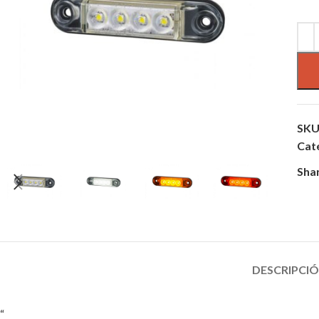
SKU
Cat
Sha
DESCRIPCI
“