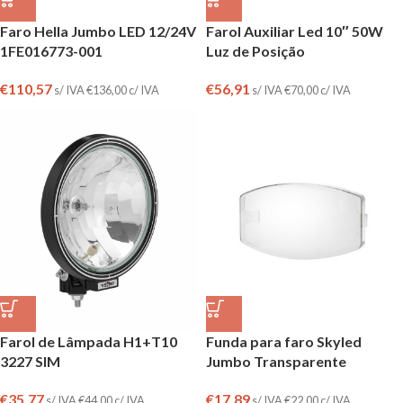
Faro Hella Jumbo LED 12/24V
Farol Auxiliar Led 10″ 50W
1FE016773-001
Luz de Posição
€
110,57
€
56,91
s/ IVA
€
136,00
c/ IVA
s/ IVA
€
70,00
c/ IVA
Farol de Lâmpada H1+T10
Funda para faro Skyled
3227 SIM
Jumbo Transparente
€
35,77
€
17,89
s/ IVA
€
44,00
c/ IVA
s/ IVA
€
22,00
c/ IVA