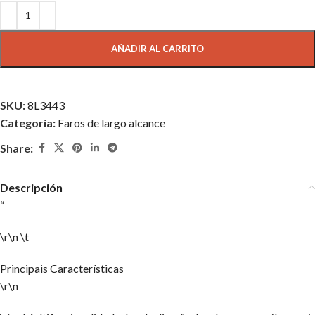
AÑADIR AL CARRITO
SKU:
8L3443
Categoría:
Faros de largo alcance
Share:
Descripción
“
\r\n \t
Principais Características
\r\n