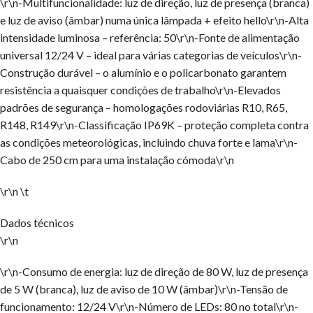
\r\n-Multifuncionalidade: luz de direção, luz de presença (branca)
e luz de aviso (âmbar) numa única lâmpada + efeito hello\r\n-Alta
intensidade luminosa – referência: 50\r\n-Fonte de alimentação
universal 12/24 V – ideal para várias categorias de veículos\r\n-
Construção durável – o alumínio e o policarbonato garantem
resistência a quaisquer condições de trabalho\r\n-Elevados
padrões de segurança – homologações rodoviárias R10, R65,
R148, R149\r\n-Classificação IP69K – proteção completa contra
as condições meteorológicas, incluindo chuva forte e lama\r\n-
Cabo de 250 cm para uma instalação cómoda\r\n
\r\n \t
Dados técnicos
\r\n
\r\n-Consumo de energia: luz de direção de 80 W, luz de presença
de 5 W (branca), luz de aviso de 10 W (âmbar)\r\n-Tensão de
funcionamento: 12/24 V\r\n-Número de LEDs: 80 no total\r\n-