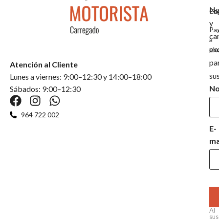
No
Co
Pa
y
Pa
ca
a
ex
pla
pa
Atención al Cliente
su
Lunes a viernes: 9:00–12:30 y 14:00–18:00
N
Sábados: 9:00–12:30
964 722 002
E-
ma
Al
sus