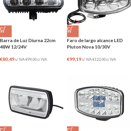
Barra de Luz Diurna 22cm
Faro de largo alcance LED
48W 12/24V
Pluton Nova 10/30V
€
80,49
€
99,19
s/ IVA
€
99,00
c/ IVA
s/ IVA
€
122,00
c/ IVA