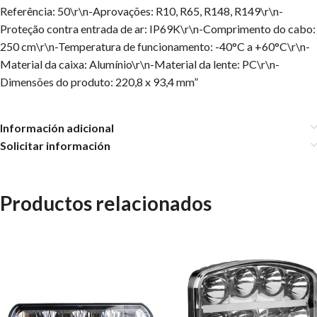
Referência: 50\r\n-Aprovações: R10, R65, R148, R149\r\n-
Proteção contra entrada de ar: IP69K\r\n-Comprimento do cabo:
250 cm\r\n-Temperatura de funcionamento: -40°C a +60°C\r\n-
Material da caixa: Alumínio\r\n-Material da lente: PC\r\n-
Dimensões do produto: 220,8 x 93,4 mm”
Información adicional
Solicitar información
Productos relacionados