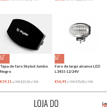
Tapa de faro Skyled Jumbo
Faro de largo alcance LED
Negro
L3415 12/24V
€
19,11
€
56,91
s/ IVA
€
23,50
c/ IVA
s/ IVA
€
70,00
c/ IVA
Em
En
N