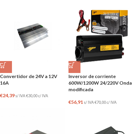
Convertidor de 24V a 12V
Inversor de corriente
16A
600W/1200W 24/220V Onda
modificada
€
24,39
s/ IVA
€
30,00
c/ IVA
€
56,91
s/ IVA
€
70,00
c/ IVA