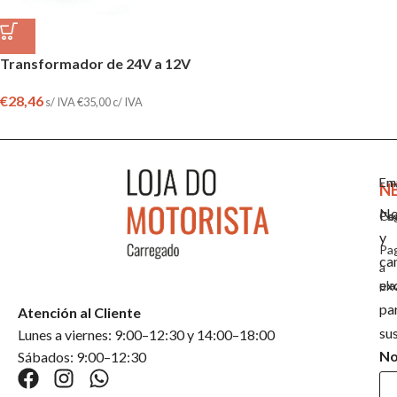
Transformador de 24V a 12V
€
28,46
s/ IVA
€
35,00
c/ IVA
Em
En
N
No
Co
Pa
y
Pa
ca
a
ex
pla
pa
Atención al Cliente
su
Lunes a viernes: 9:00–12:30 y 14:00–18:00
N
Sábados: 9:00–12:30