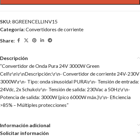
SKU:
8GREENCELLINV15
Categoría:
Convertidores de corriente
Share:
Descripción
“Convertidor de Onda Pura 24V 3000W Green
Cell\r\n\r\nDescripción:\r\n- Convertidor de corriente 24V-230V
3000W\r\n- Tipo: onda sinusoidal PURA\r\n- Tensión de entrada:
24Vdc, 2x Schuko\r\n- Tensión de salida: 230Vac a 50Hz\r\n-
Potencia de salida: 3000W (pico 6000W máx.)\r\n- Eficiencia
>85% – Múltiples protecciones”
Información adicional
Solicitar información