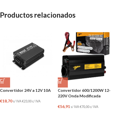
Productos relacionados
Convertidor 24V a 12V 10A
Convertidor 600/1200W 12-
220V Onda Modificada
€
18,70
s/ IVA
€
23,00
c/ IVA
€
56,91
s/ IVA
€
70,00
c/ IVA