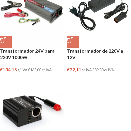
Transformador 24V para
Transformador de 220V a
220V 1000W
12V
€
134,15
€
32,11
s/ IVA
€
165,00
c/ IVA
s/ IVA
€
39,50
c/ IVA