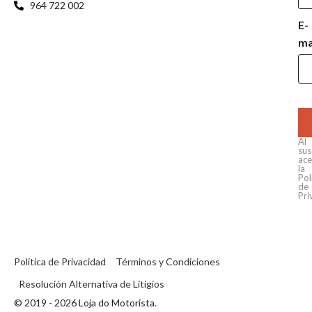
964 722 002
E-
ma
Al
sus
ace
la
Pol
de
Pri
Política de Privacidad
Términos y Condiciones
Resolución Alternativa de Litigios
© 2019 - 2026 Loja do Motorista.