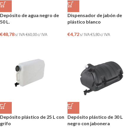
Depósito de agua negro de
Dispensador de jabón de
50 L.
plástico blanco
€
48,78
€
4,72
s/ IVA
€
60,00
c/ IVA
s/ IVA
€
5,80
c/ IVA
Depósito plástico de 25 L con
Depósito plástico de 30 L
grifo
negro con jabonera