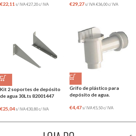
€
22,11
€
29,27
s/ IVA
€
27,20
c/ IVA
s/ IVA
€
36,00
c/ IVA
Grifo de plástico para
Kit 2 soportes de depósito
depósito de agua.
de agua 30Lts 82001447
€
4,47
s/ IVA
€
5,50
c/ IVA
€
25,04
s/ IVA
€
30,80
c/ IVA