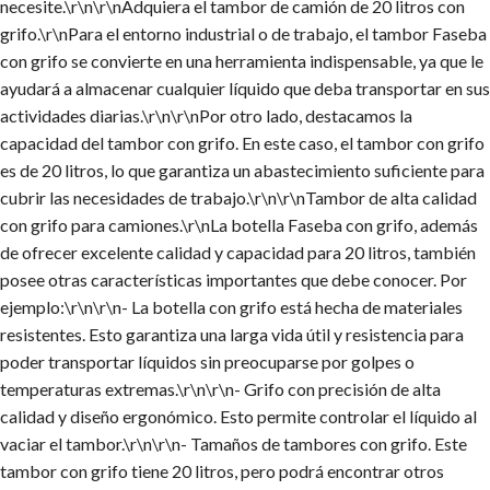
necesite.\r\n\r\nAdquiera el tambor de camión de 20 litros con
grifo.\r\nPara el entorno industrial o de trabajo, el tambor Faseba
con grifo se convierte en una herramienta indispensable, ya que le
ayudará a almacenar cualquier líquido que deba transportar en sus
actividades diarias.\r\n\r\nPor otro lado, destacamos la
capacidad del tambor con grifo. En este caso, el tambor con grifo
es de 20 litros, lo que garantiza un abastecimiento suficiente para
cubrir las necesidades de trabajo.\r\n\r\nTambor de alta calidad
con grifo para camiones.\r\nLa botella Faseba con grifo, además
de ofrecer excelente calidad y capacidad para 20 litros, también
posee otras características importantes que debe conocer. Por
ejemplo:\r\n\r\n- La botella con grifo está hecha de materiales
resistentes. Esto garantiza una larga vida útil y resistencia para
poder transportar líquidos sin preocuparse por golpes o
temperaturas extremas.\r\n\r\n- Grifo con precisión de alta
calidad y diseño ergonómico. Esto permite controlar el líquido al
vaciar el tambor.\r\n\r\n- Tamaños de tambores con grifo. Este
tambor con grifo tiene 20 litros, pero podrá encontrar otros