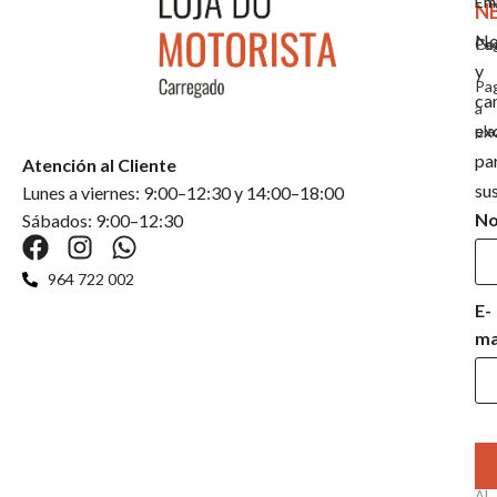
Em
En
N
No
Co
Pa
y
Pa
ca
a
ex
pla
pa
Atención al Cliente
su
Lunes a viernes: 9:00–12:30 y 14:00–18:00
N
Sábados: 9:00–12:30
964 722 002
E-
ma
Al