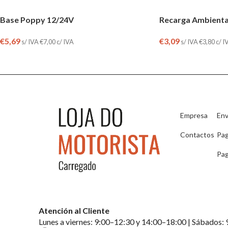
Base Poppy 12/24V
Recarga Ambient
€
5,69
€
3,09
s/ IVA
€
7,00
c/ IVA
s/ IVA
€
3,80
c/ I
Empresa
Env
Contactos
Pa
Pag
Atención al Cliente
Lunes a viernes: 9:00–12:30 y 14:00–18:00 | Sábados: