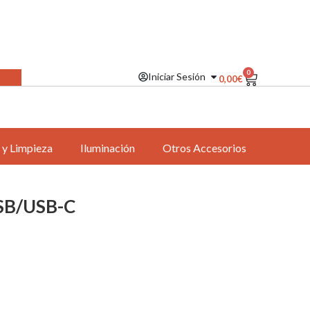
0
Iniciar Sesión
0,00
€
 y Limpieza
Iluminación
Otros Accesorios
USB/USB-C