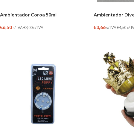
Ambientador Coroa 50ml
Ambientador Dive
€
6,50
€
3,66
s/ IVA
€
8,00
c/ IVA
s/ IVA
€
4,50
c/ I