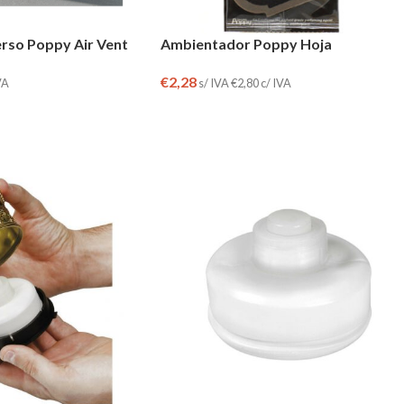
rso Poppy Air Vent
Ambientador Poppy Hoja
€
2,28
VA
s/ IVA
€
2,80
c/ IVA