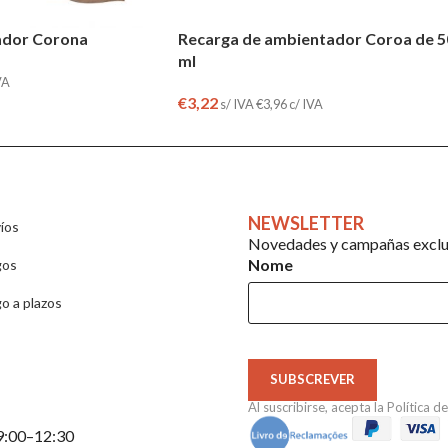
ador Corona
Recarga de ambientador Coroa de 5
ml
VA
€
3,22
s/ IVA
€
3,96
c/ IVA
NEWSLETTER
íos
Novedades y campañas exclus
Nome
gos
o a plazos
SUBSCREVER
Al suscribirse, acepta la
Política d
 9:00–12:30