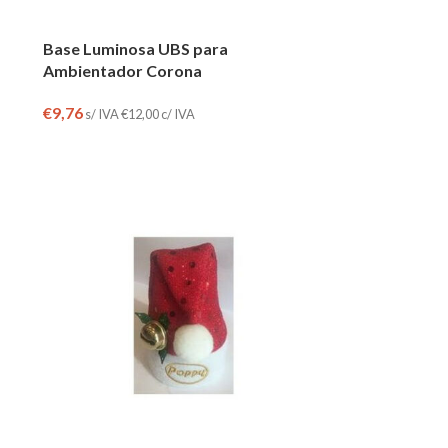
Base Luminosa UBS para
Ambientador Corona
€
9,76
s/ IVA
€
12,00
c/ IVA