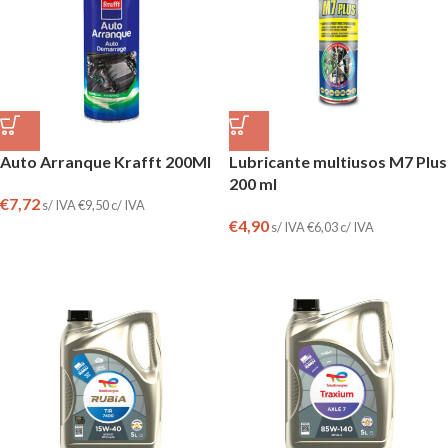
Auto Arranque Krafft 200Ml
Lubricante multiusos M7 Plus
200 ml
€
7,72
s/ IVA
€
9,50
c/ IVA
€
4,90
s/ IVA
€
6,03
c/ IVA