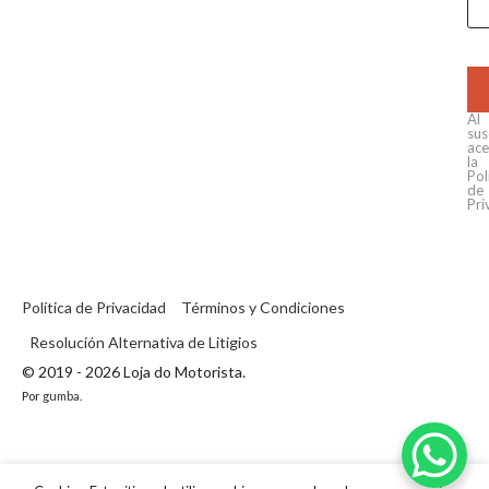
Al
sus
ace
la
Pol
de
Pri
Política de Privacidad
Términos y Condiciones
Resolución Alternativa de Litigios
© 2019 - 2026 Loja do Motorista.
Por
gumba
.