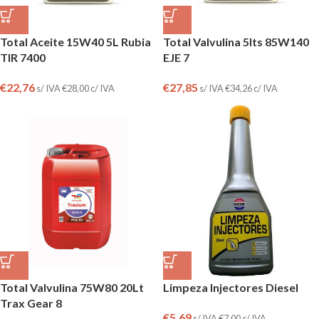
Total Aceite 15W40 5L Rubia
Total Valvulina 5lts 85W140
TIR 7400
EJE 7
€
22,76
€
27,85
s/ IVA
€
28,00
c/ IVA
s/ IVA
€
34,26
c/ IVA
Total Valvulina 75W80 20Lt
Limpeza Injectores Diesel
Trax Gear 8
€
5,69
s/ IVA
€
7,00
c/ IVA