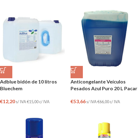
Adblue bidón de 10 litros
Anticongelante Veículos
Bluechem
Pesados Azul Puro 20 L Pacar
€
12,20
€
53,66
s/ IVA
€
15,00
c/ IVA
s/ IVA
€
66,00
c/ IVA