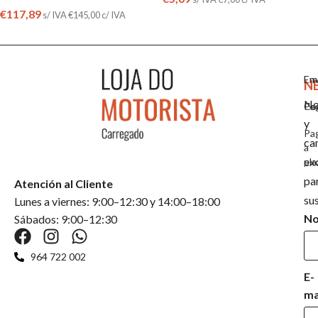
€
117,89
s/ IVA
€
145,00
c/ IVA
Em
En
N
No
Co
Pa
y
Pa
ca
a
ex
pla
pa
Atención al Cliente
su
Lunes a viernes: 9:00–12:30 y 14:00–18:00
N
Sábados: 9:00–12:30
964 722 002
E-
ma