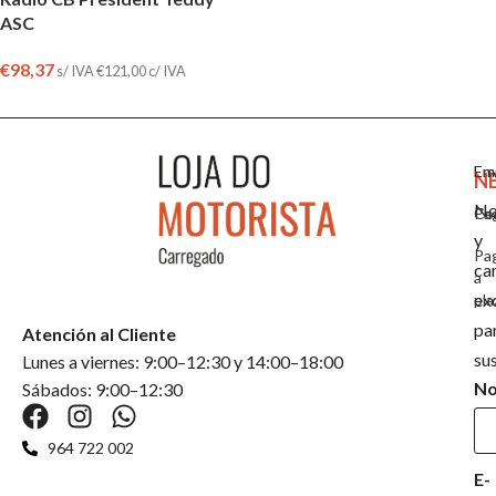
ASC
€
98,37
s/ IVA
€
121,00
c/ IVA
Em
En
N
No
Co
Pa
y
Pa
ca
a
ex
pla
pa
Atención al Cliente
su
Lunes a viernes: 9:00–12:30 y 14:00–18:00
N
Sábados: 9:00–12:30
964 722 002
E-