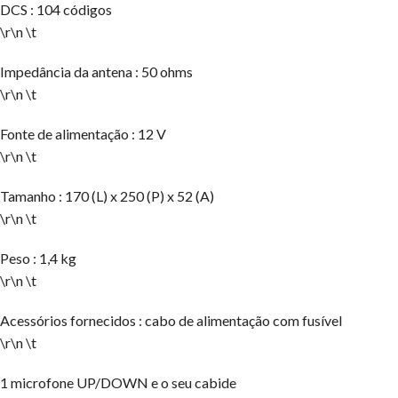
DCS : 104 códigos
\r\n \t
Impedância da antena : 50 ohms
\r\n \t
Fonte de alimentação : 12 V
\r\n \t
Tamanho : 170 (L) x 250 (P) x 52 (A)
\r\n \t
Peso : 1,4 kg
\r\n \t
Acessórios fornecidos : cabo de alimentação com fusível
\r\n \t
1 microfone UP/DOWN e o seu cabide