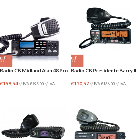
Radio CB Midland Alan 48 Pro
Radio CB Presidente Barry II
€
158,54
€
110,57
s/ IVA
€
195,00
c/ IVA
s/ IVA
€
136,00
c/ IVA