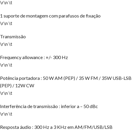
\r\n \t
1 suporte de montagem com parafusos de fixação
\r\n \t
Transmissão
\r\n \t
Frequency allowance : +/- 300 Hz
\r\n \t
Potência portadora : 50 W AM (PEP) / 35 W FM / 35W USB-LSB
(PEP) / 12W CW
\r\n \t
Interferência de transmissão : inferior a – 50 dBc
\r\n \t
Resposta áudio : 300 Hz a 3 KHz em AM/FM/USB/LSB