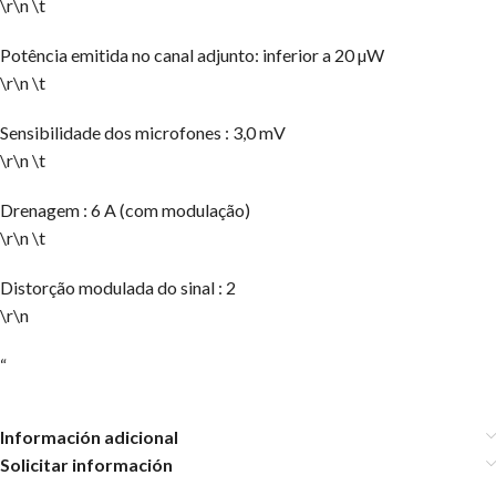
\r\n \t
Potência emitida no canal adjunto: inferior a 20 µW
\r\n \t
Sensibilidade dos microfones : 3,0 mV
\r\n \t
Drenagem : 6 A (com modulação)
\r\n \t
Distorção modulada do sinal : 2
\r\n
“
Información adicional
Solicitar información