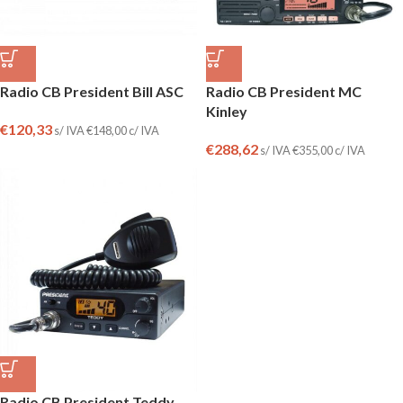
Radio CB President Bill ASC
Radio CB President MC
Kinley
€
120,33
s/ IVA
€
148,00
c/ IVA
€
288,62
s/ IVA
€
355,00
c/ IVA
Radio CB President Teddy