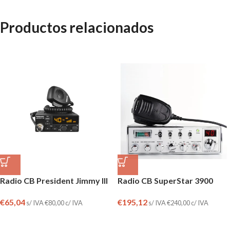
Productos relacionados
Radio CB President Jimmy III
Radio CB SuperStar 3900
€
65,04
€
195,12
s/ IVA
€
80,00
c/ IVA
s/ IVA
€
240,00
c/ IVA