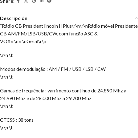
Share:
Descripción
“
Rádio CB President lincoln II Plus
\r\n\r\nRádio móvel Presidente
CB AM/FM/LSB/USB/CW, com função ASC &
VOX\r\n\r\nGeral\r\n
\r\n \t
Modos de modulação : AM / FM / USB / LSB / CW
\r\n \t
Gamas de frequência : varrimento contínuo de 24.890 Mhz a
24.990 Mhz e de 28.000 Mhz a 29.700 Mhz
\r\n \t
CTCSS : 38 tons
\r\n \t