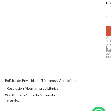
ma
Al
sus
ace
la
Pol
de
Pri
Política de Privacidad
Términos y Condiciones
Resolución Alternativa de Litigios
© 2019 - 2026 Loja do Motorista.
Por
gumba
.