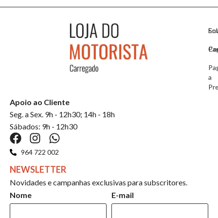
So
En
Co
Pa
Pa
a
Pr
Apoio ao Cliente
Seg. a Sex. 9h - 12h30; 14h - 18h
Sábados: 9h - 12h30
964 722 002
NEWSLETTER
Novidades e campanhas exclusivas para subscritores.
Nome
E-mail