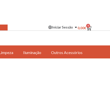
0
Iniciar Sessão
0,00
€
Limpeza
Iluminação
Outros Acessórios