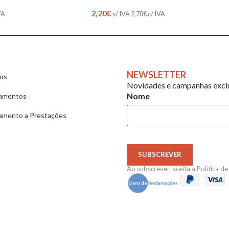
2,20
€
s/ IVA
2,70
€
c/ IVA
VA
NEWSLETTER
ios
Novidades e campanhas exclu
Nome
amentos
amento a Prestações
SUBSCREVER
Ao subscrever, aceita a
Política d