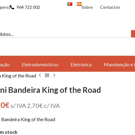
gens)
964 722 002
Sobre
Contactos
ação
Eletrodomésticos
Eletrónica
Manutenção e 
 King of the Road
ni Bandeira King of the Road
20
€
s/ IVA
2,70
€
c/ IVA
 Bandeira King of the Road
m stock