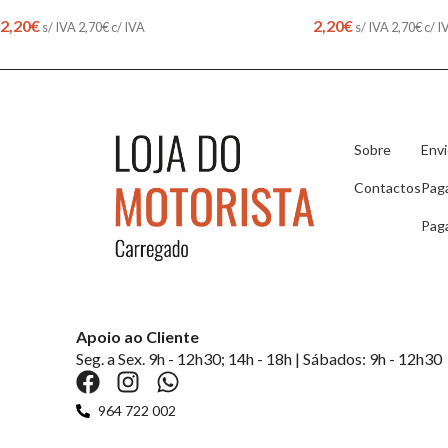
2,20
€
2,20
€
s/ IVA
2,70
€
c/ IVA
s/ IVA
2,70
€
c/ I
Sobre
Env
Contactos
Pag
Pag
Apoio ao Cliente
Seg. a Sex. 9h - 12h30; 14h - 18h | Sábados: 9h - 12h30
964 722 002