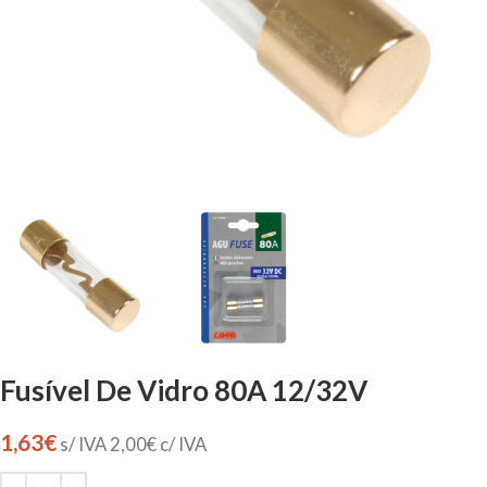
Fusível De Vidro 80A 12/32V
1,63
€
s/ IVA
2,00
€
c/ IVA