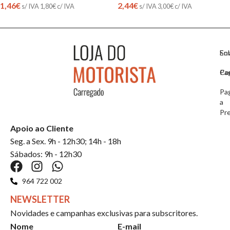
2,44
€
1,46
€
s/ IVA
3,00
€
c/ IVA
s/ IVA
1,80
€
c/ IVA
So
En
Co
Pa
Pa
a
Pr
Apoio ao Cliente
Seg. a Sex. 9h - 12h30; 14h - 18h
Sábados: 9h - 12h30
964 722 002
NEWSLETTER
Novidades e campanhas exclusivas para subscritores.
Nome
E-mail