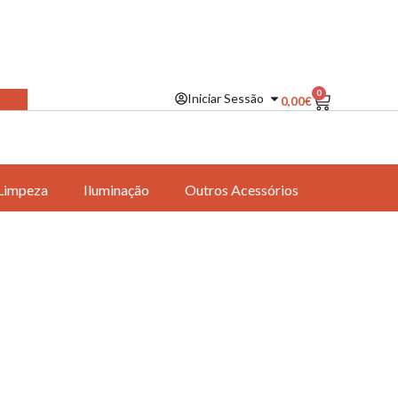
0
Iniciar Sessão
0,00
€
Limpeza
Iluminação
Outros Acessórios