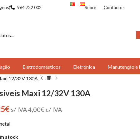
gens)
964 722 002
Sobre
Contactos
ação
Eletrodomésticos
Eletrónica
Manutenção e 
Maxi 12/32V 130A
siveis Maxi 12/32V 130A
25
€
s/ IVA
4,00
€
c/ IVA
metal
m stock