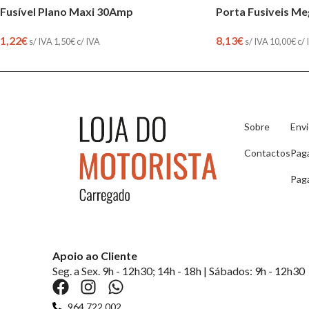
Fusível Plano Maxi 30Amp
Porta Fusiveis M
1,22
€
8,13
€
s/ IVA
1,50
€
c/ IVA
s/ IVA
10,00
€
c/ 
Sobre
Env
Contactos
Pag
Pag
Apoio ao Cliente
Seg. a Sex. 9h - 12h30; 14h - 18h | Sábados: 9h - 12h30
964 722 002