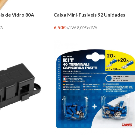
eis de Vidro 80A
Caixa Mini-Fusiveis 92 Unidades
6,50
€
VA
s/ IVA
8,00
€
c/ IVA