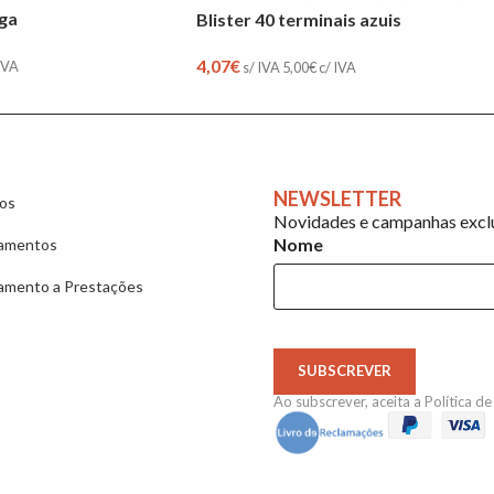
ega
Blister 40 terminais azuis
4,07
€
IVA
s/ IVA
5,00
€
c/ IVA
NEWSLETTER
ios
Novidades e campanhas exclu
Nome
amentos
amento a Prestações
SUBSCREVER
Ao subscrever, aceita a
Política d