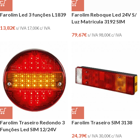
Farolim Led 3 funções L1839
Farolim Reboque Led 24V S/
Luz Matricula 3192 SIM
13,82
€
s/ IVA
17,00
€
c/ IVA
79,67
€
s/ IVA
98,00
€
c/ IVA
Farolim Traseiro Redondo 3
Farolim Traseiro SIM 3138
Funções Led SIM 12/24V
24,39
€
s/ IVA
30,00
€
c/ IVA