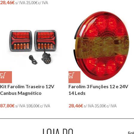
28,46
€
s/ IVA
35,00
€
c/ IVA
Kit Farolim Traseiro 12V
Farolim 3 Funções 12 e 24V
Canbus Magnético
14 Leds
87,80
€
28,46
€
s/ IVA
108,00
€
c/ IVA
s/ IVA
35,00
€
c/ IVA
So
En