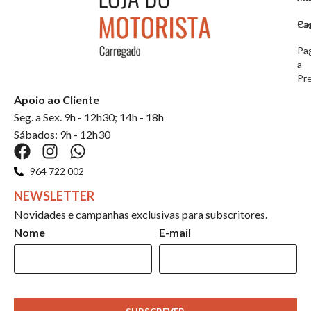
Co
Pa
Pa
a
Pr
Apoio ao Cliente
Seg. a Sex. 9h - 12h30; 14h - 18h
Sábados: 9h - 12h30
964 722 002
NEWSLETTER
Novidades e campanhas exclusivas para subscritores.
Nome
E-mail