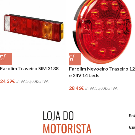
Farolim Traseiro SIM 3138
Farolim Nevoeiro Traseiro 12
e 24V 14 Leds
24,39
€
s/ IVA
30,00
€
c/ IVA
28,46
€
s/ IVA
35,00
€
c/ IVA
So
En
Co
Pa