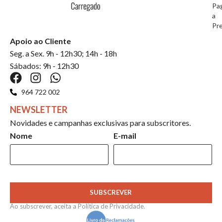
Pa
a
Pr
Apoio ao Cliente
Seg. a Sex. 9h - 12h30; 14h - 18h
Sábados: 9h - 12h30
964 722 002
NEWSLETTER
Novidades e campanhas exclusivas para subscritores.
Nome
E-mail
SUBSCREVER
Ao subscrever, aceita a
Política de Privacidade
.