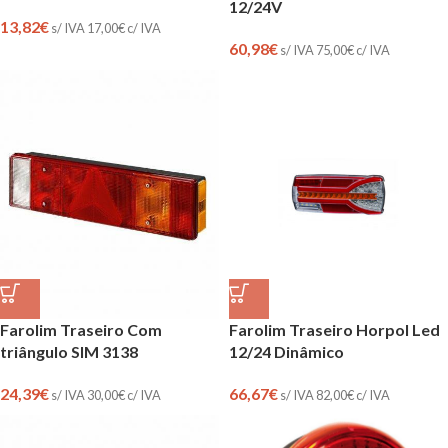
12/24V
13,82
€
s/ IVA
17,00
€
c/ IVA
60,98
€
s/ IVA
75,00
€
c/ IVA
Farolim Traseiro Com
Farolim Traseiro Horpol Led
triângulo SIM 3138
12/24 Dinâmico
24,39
€
66,67
€
s/ IVA
30,00
€
c/ IVA
s/ IVA
82,00
€
c/ IVA