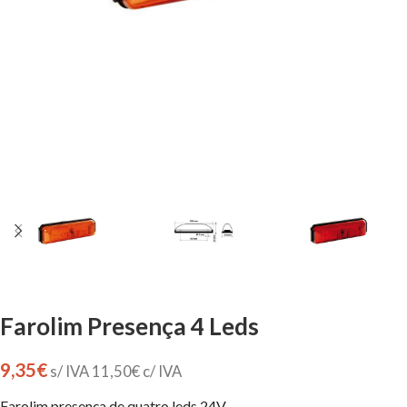
Farolim Presença 4 Leds
9,35
€
s/ IVA
11,50
€
c/ IVA
Farolim presença de quatro leds 24V