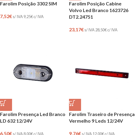
Farolim Posição 3302 SIM
Farolim Posição Cabine
Volvo Led Branco 1623726
7,52
€
DT2.24751
s/ IVA
9,25
€
c/ IVA
23,17
€
s/ IVA
28,50
€
c/ IVA
Farolim Presença Led Branco
Farolim Traseiro de Presença
LD 632 12/24V
Vermelho 9 Leds 12/24V
6,50
€
9,76
€
s/ IVA
8,00
€
c/ IVA
s/ IVA
12,00
€
c/ IVA