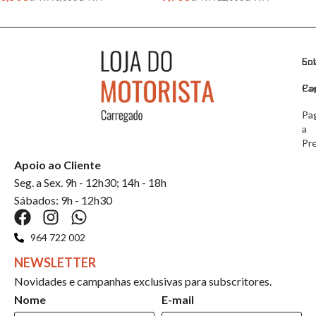
So
En
Co
Pa
Pa
a
Pr
Apoio ao Cliente
Seg. a Sex. 9h - 12h30; 14h - 18h
Sábados: 9h - 12h30
964 722 002
NEWSLETTER
Novidades e campanhas exclusivas para subscritores.
Nome
E-mail