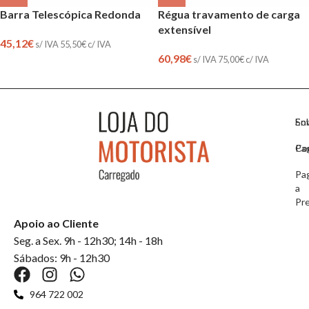
Barra Telescópica Redonda
Régua travamento de carga
extensível
45,12
€
s/ IVA
55,50
€
c/ IVA
60,98
€
s/ IVA
75,00
€
c/ IVA
So
En
Co
Pa
Pa
a
Pr
Apoio ao Cliente
Seg. a Sex. 9h - 12h30; 14h - 18h
Sábados: 9h - 12h30
964 722 002