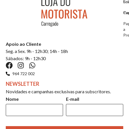
So
En
Co
Pa
Pa
a
Pr
Apoio ao Cliente
Seg. a Sex. 9h - 12h30; 14h - 18h
Sábados: 9h - 12h30
964 722 002
NEWSLETTER
Novidades e campanhas exclusivas para subscritores.
Nome
E-mail