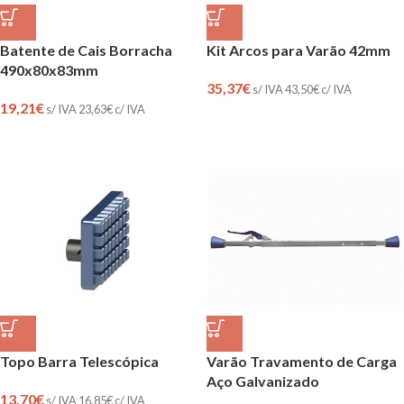
Batente de Cais Borracha
Kit Arcos para Varão 42mm
490x80x83mm
35,37
€
s/ IVA
43,50
€
c/ IVA
19,21
€
s/ IVA
23,63
€
c/ IVA
Topo Barra Telescópica
Varão Travamento de Carga
Aço Galvanizado
13,70
€
s/ IVA
16,85
€
c/ IVA