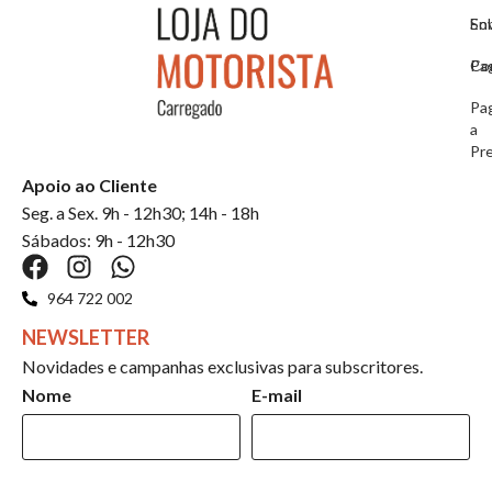
So
En
Co
Pa
Pa
a
Pr
Apoio ao Cliente
Seg. a Sex. 9h - 12h30; 14h - 18h
Sábados: 9h - 12h30
964 722 002
NEWSLETTER
Novidades e campanhas exclusivas para subscritores.
Nome
E-mail