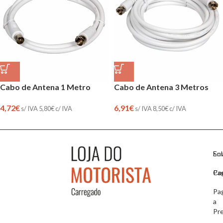
Cabo de Antena 1 Metro
Cabo de Antena 3 Metros
4,72
€
6,91
€
s/ IVA
5,80
€
c/ IVA
s/ IVA
8,50
€
c/ IVA
So
En
Co
Pa
Pa
a
Pr