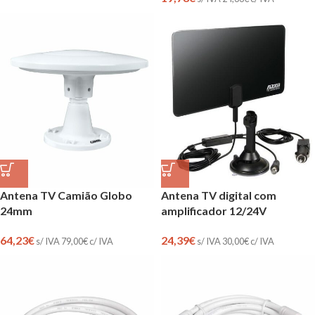
Antena TV Camião Globo
Antena TV digital com
24mm
amplificador 12/24V
64,23
€
24,39
€
s/ IVA
79,00
€
c/ IVA
s/ IVA
30,00
€
c/ IVA