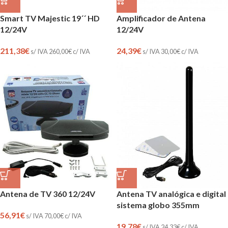
Smart TV Majestic 19´´ HD
Amplificador de Antena
12/24V
12/24V
211,38
€
24,39
€
s/ IVA
260,00
€
c/ IVA
s/ IVA
30,00
€
c/ IVA
Antena de TV 360 12/24V
Antena TV analógica e digital
sistema globo 355mm
56,91
€
s/ IVA
70,00
€
c/ IVA
19,78
€
s/ IVA
24,33
€
c/ IVA